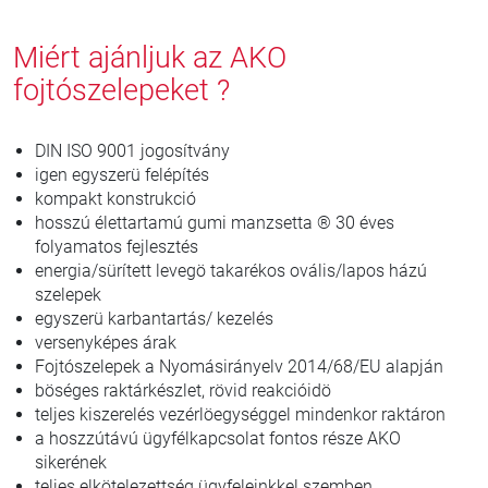
Miért ajánljuk az AKO
fojtószelepeket ?
DIN ISO 9001 jogosítvány
igen egyszerü felépítés
kompakt konstrukció
hosszú élettartamú gumi manzsetta ® 30 éves
folyamatos fejlesztés
energia/sürített levegö takarékos ovális/lapos házú
szelepek
egyszerü karbantartás/ kezelés
versenyképes árak
Fojtószelepek a Nyomásirányelv 2014/68/EU alapján
böséges raktárkészlet, rövid reakcióidö
teljes kiszerelés vezérlöegységgel mindenkor raktáron
a hoszzútávú ügyfélkapcsolat fontos része AKO
sikerének
teljes elkötelezettség ügyfeleinkkel szemben