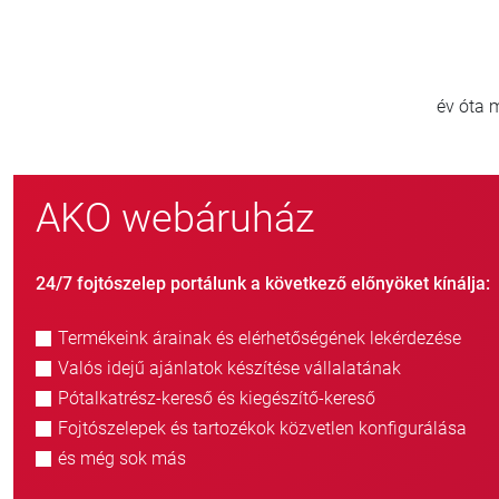
800
új ügyfél/év
AKO webáruház
24/7 fojtószelep portálunk a következő előnyöket kínálja:
Termékeink árainak és elérhetőségének lekérdezése
Valós idejű ajánlatok készítése vállalatának
Pótalkatrész-kereső és kiegészítő-kereső
Fojtószelepek és tartozékok közvetlen konfigurálása
és még sok más