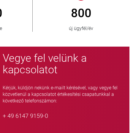
0
> 15 000
zág
fojtószelep-változat
Vegye fel velünk a
kapcsolatot
Kérjük, küldjön nekünk e-mailt kérésével, vagy vegye fel
közvetlenül a kapcsolatot értékesítési csapatunkkal a
következő telefonszámon:
+ 49 6147 9159-0