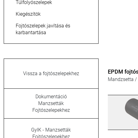
Túlfolyószelepek
Kiegészítök
Fojtószelepek javítása és
karbantartása
NR fojtósze
Vissza a fojtószelepekhez
Speciális kiv
Dokumentáció
Manzsetták
Fojtószelepekhez
GyIK - Manzsetták
Fojtószelepekhez