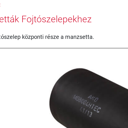
z
tták Fojtószelepekhez
tószelep központi része a manzsetta.