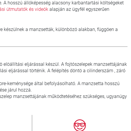
. A hosszú állóképesség alacsony karbantartási költségeket
tási útmutatók és videók
alapján az ügyfél egyszerűen
e készülnek a manzsetták, különbözö alakban, függöen a
öállítási eljárással készül. A fojtószelepek manzsettájának
 eljárással történik. A felépítés döntö a cilinderszám , záró
ore-keménysége által befolyásolható. A manzsetta hosszú
se járul hozzá.
jtószelep manzsettájának működtetéséhez szükséges, ugyanúgy