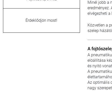
Minél jobb a 
eredményez. A
elvégezheti a 
Érdeklődjön most!
Közvetlen a p
szelep házától
A fojtószel
A pneumatikus
elöállítása k
és nyitó vona
A pneumatikus
élettartamáho
Az optimális 
nagy szerepet