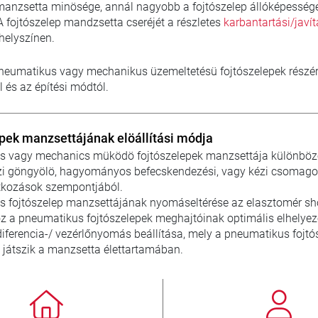
manzsetta minösége, annál nagyobb a fojtószelep állóképessége
 fojtószelep mandzsetta cseréjét a részletes
karbantartási/javí
helyszínen.
neumatikus vagy mechanikus üzemeltetésü fojtószelepek részér
 és az építési módtól.
epek manzsettájának elöállítási módja
 vagy mechanics müködö fojtószelepek manzsettája különbözö el
ézi göngyölö, hagyományos befecskendezési, vagy kézi csomagolási
tkozások szempontjából.
 fojtószelep manzsettájának nyomáseltérése az elasztomér sh
z a pneumatikus fojtószelepek meghajtóinak optimális elhelyezé
diferencia-/ vezérlőnyomás beállítása, mely a pneumatikus fo
 játszik a manzsetta élettartamában.