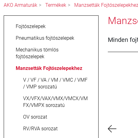
AKO Armaturák
Termékek
Manzsetták Fojtószelepekhe
Manzse
Fojtószelepek
Pneumatikus fojtószelepek
Minden foj
Mechanikus tömlös
fojtószelepek
Manzsetták Fojtószelepekhez
V / VF / VA / VM / VMC / VMF
/ VMP sorozatú
VX/VFX/VAX/VMX/VMCX/VM
FX/VMPX sorozatú
OV sorozat
RV/RVA sorozat