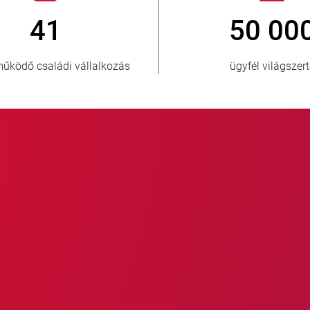
> 3 500 000
15
eladott egység
ellátott ors