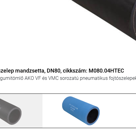
lep mandzsetta, DN100, cikkszám: M100.03EB
itel, mandzsetta / gumitömlő pneumatikus működtetésű fojtósze