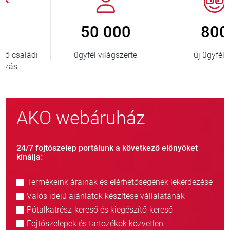
800
> 3 500 000
új ügyfél/év
eladott egység
AKO webáruház
24/7 fojtószelep portálunk a következő előnyöket
kínálja:
Termékeink árainak és elérhetőségének lekérdezése
Valós idejű ajánlatok készítése vállalatának
Pótalkatrész-kereső és kiegészítő-kereső