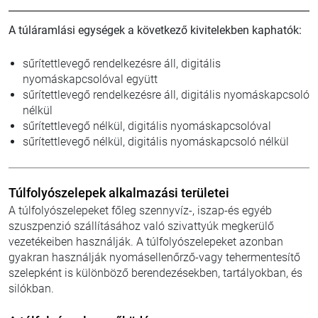
A túláramlási egységek a következő kivitelekben kaphatók:
sűrítettlevegő rendelkezésre áll, digitális
nyomáskapcsolóval együtt
sűrítettlevegő rendelkezésre áll, digitális nyomáskapcsoló
nélkül
sűrítettlevegő nélkül, digitális nyomáskapcsolóval
sűrítettlevegő nélkül, digitális nyomáskapcsoló nélkül
Túlfolyószelepek alkalmazási területei
A túlfolyószelepeket főleg szennyvíz-, iszap-és egyéb
szuszpenzió szállításához való szivattyúk megkerülő
vezetékeiben használják. A túlfolyószelepeket azonban
gyakran használják nyomásellenőrző-vagy tehermentesítő
szelepként is különböző berendezésekben, tartályokban, és
silókban.