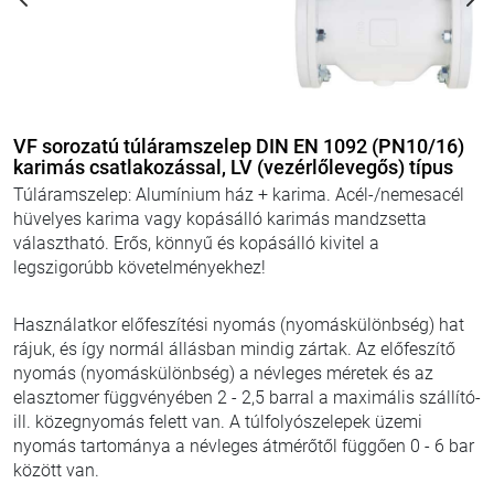
VF sorozatú túláramszelep DIN EN 1092 (PN10/16)
karimás csatlakozással, LNV (vezérlőlevegő nélküli)
típus
Túláramszelep: Alumínium ház + karima. Acél-/nemesacél
hüvelyes karima vagy kopásálló karimás mandzsetta
választható. Erős, könnyű és kopásálló kivitel a
legszigorúbb követelményekhez!
Használatkor előfeszítési nyomás (nyomáskülönbség) hat
rájuk, és így normál állásban mindig zártak. Az előfeszítő
nyomás (nyomáskülönbség) a névleges méretek és az
elasztomer függvényében 2 - 2,5 barral a maximális szállító-
ill. közegnyomás felett van. A túlfolyószelepek üzemi
nyomás tartománya a névleges átmérőtől függően 0 - 6 bar
között van.