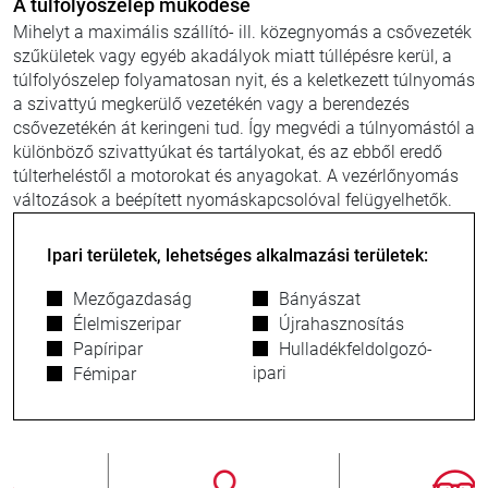
A túlfolyószelep működése
Mihelyt a maximális szállító- ill. közegnyomás a csővezeték
szűkületek vagy egyéb akadályok miatt túllépésre kerül, a
túlfolyószelep folyamatosan nyit, és a keletkezett túlnyomás
a szivattyú megkerülő vezetékén vagy a berendezés
csővezetékén át keringeni tud. Így megvédi a túlnyomástól a
különböző szivattyúkat és tartályokat, és az ebből eredő
túlterheléstől a motorokat és anyagokat. A vezérlőnyomás
változások a beépített nyomáskapcsolóval felügyelhetők.
Ipari területek, lehetséges alkalmazási területek:
Mezőgazdaság
Bányászat
Élelmiszeripar
Újrahasznosítás
Papíripar
Hulladékfeldolgozó-
ipari
Fémipar