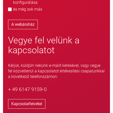
Fojtószelepek és tartozékok közvetlen
konfigurálása
és még sok más
A webáruház
Vegye fel velünk a
kapcsolatot
Kérjük, küldjön nekünk e-mailt kérésével, vagy vegye
fel közvetlenül a kapcsolatot értékesítési csapatunkkal
a következő telefonszámon:
+ 49 6147 9159-0
Kapcsolatfelvétel