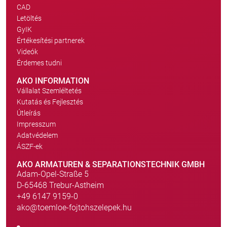
CAD
Letöltés
GyIK
Értékesítési partnerek
Videók
Érdemes tudni
AKO INFORMATION
Vállalat Szemléltetés
Kutatás és Fejlesztés
Útleírás
Impresszum
Adatvédelem
ÁSZF-ek
AKO ARMATUREN & SEPARATIONSTECHNIK GMBH
Adam-Opel-Straße 5
D-65468 Trebur-Astheim
+49 6147 9159-0
ako@toemloe-fojtohszelepek.hu