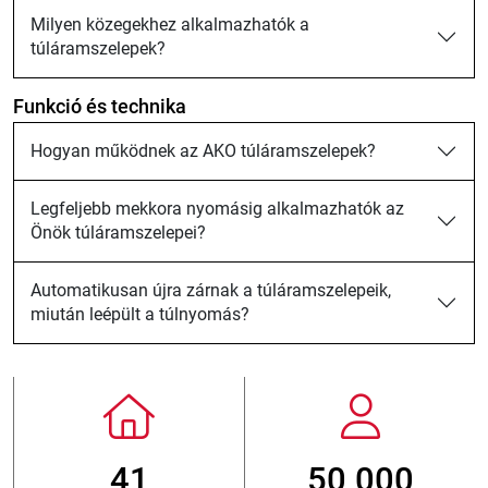
Milyen közegekhez alkalmazhatók a
túláramszelepek?
Funkció és technika
Hogyan működnek az AKO túláramszelepek?
Legfeljebb mekkora nyomásig alkalmazhatók az
Önök túláramszelepei?
Automatikusan újra zárnak a túláramszelepeik,
miután leépült a túlnyomás?
50 000
800
> 3 