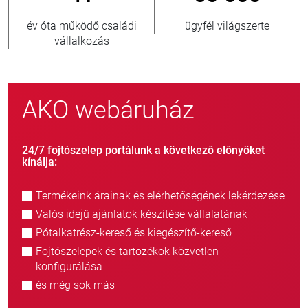
yfél világszerte
új ügyfél/év
elad
AKO webáruház
24/7 fojtószelep portálunk a következő előnyöket
kínálja:
Termékeink árainak és elérhetőségének lekérdezése
Valós idejű ajánlatok készítése vállalatának
Pótalkatrész-kereső és kiegészítő-kereső
Fojtószelepek és tartozékok közvetlen
konfigurálása
és még sok más