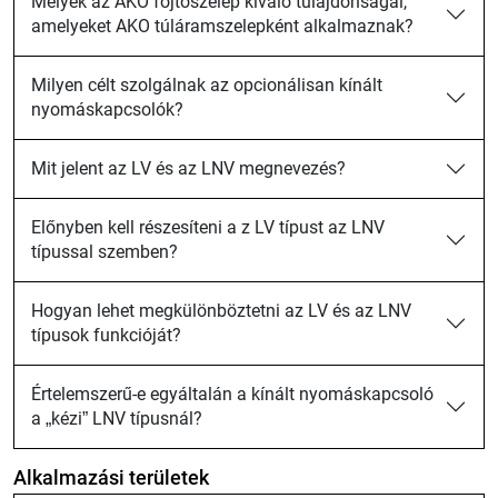
Melyek az AKO fojtószelep kiváló tulajdonságai,
amelyeket AKO túláramszelepként alkalmaznak?
Milyen célt szolgálnak az opcionálisan kínált
nyomáskapcsolók?
Mit jelent az LV és az LNV megnevezés?
Előnyben kell részesíteni a z LV típust az LNV
típussal szemben?
Hogyan lehet megkülönböztetni az LV és az LNV
típusok funkcióját?
Értelemszerű-e egyáltalán a kínált nyomáskapcsoló
a „kézi” LNV típusnál?
Alkalmazási területek