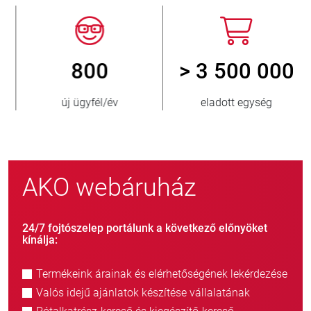
800
> 3 500 000
új ügyfél/év
eladott egység
AKO webáruház
24/7 fojtószelep portálunk a következő előnyöket
kínálja:
Termékeink árainak és elérhetőségének lekérdezése
Valós idejű ajánlatok készítése vállalatának