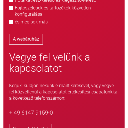
Pótalkatrész-kereső és kiegészítő-kereső
Fojtószelepek és tartozékok közvetlen
konfigurálása
és még sok más
A webáruház
Vegye fel velünk a
kapcsolatot
Kérjük, küldjön nekünk e-mailt kérésével, vagy vegye
fel közvetlenül a kapcsolatot értékesítési csapatunkkal
a következő telefonszámon:
+ 49 6147 9159-0