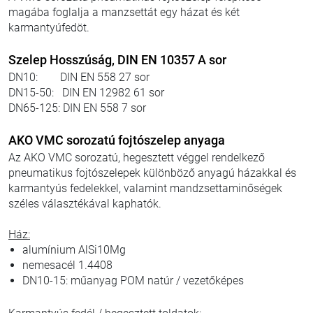
magába foglalja a manzsettát egy házat és két
karmantyúfedöt.
Szelep Hosszúság, DIN EN 10357 A sor
DN10: DIN EN 558 27 sor
DN15-50: DIN EN 12982 61 sor
DN65-125: DIN EN 558 7 sor
AKO VMC sorozatú fojtószelep anyaga
Az AKO VMC sorozatú, hegesztett véggel rendelkező
pneumatikus fojtószelepek különböző anyagú házakkal és
karmantyús fedelekkel, valamint mandzsettaminőségek
széles választékával kaphatók.
Ház:
alumínium AlSi10Mg
nemesacél 1.4408
DN10-15: műanyag POM natúr / vezetőképes