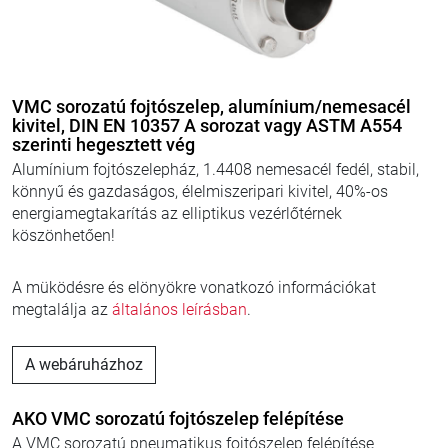
VMC sorozatú fojtószelep, alumínium/nemesacél
kivitel, DIN EN 10357 A sorozat vagy ASTM A554
szerinti hegesztett vég
Alumínium fojtószelepház, 1.4408 nemesacél fedél, stabil,
könnyű és gazdaságos, élelmiszeripari kivitel, 40%-os
energiamegtakarítás az elliptikus vezérlőtérnek
köszönhetően!
A müködésre és elönyökre vonatkozó információkat
megtalálja az
általános leírásban
.
A webáruházhoz
AKO VMC sorozatú fojtószelep felépítése
A VMC sorozatú pneumatikus fojtószelep felépítése