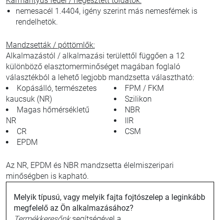
Karmantyús fedél / hegesztett toldatok:
nemesacél 1.4404, igény szerint más nemesfémek is
rendelhetök.
Mandzsetták / póttömlők:
Alkalmazástól / alkalmazási területtől függően a 12
különböző elasztomerminőséget magában foglaló
választékból a lehető legjobb mandzsetta választható:
Kopásálló, természetes
FPM / FKM
kaucsuk (NR)
Szilikon
Magas hőmérsékletű
NBR
NR
IIR
CR
CSM
EPDM
Az NR, EPDM és NBR mandzsetta élelmiszeripari
minőségben is kapható.
Melyik típusú, vagy melyik fajta fojtószelep a leginkább
megfelelő az Ön alkalmazásához?
Termékkeresőnk
segítségével a