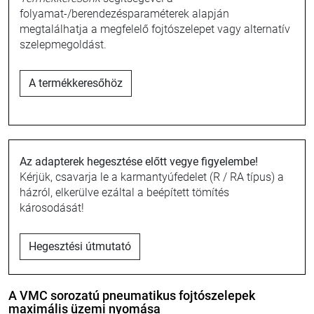
folyamat-/berendezésparaméterek alapján
megtalálhatja a megfelelő fojtószelepet vagy alternatív
szelepmegoldást.
A termékkeresőhöz
Az adapterek hegesztése előtt vegye figyelembe!
Kérjük, csavarja le a karmantyúfedelet (R / RA típus) a
házról, elkerülve ezáltal a beépített tömítés
károsodását!
Hegesztési útmutató
A VMC sorozatú pneumatikus fojtószelepek
maximális üzemi nyomása