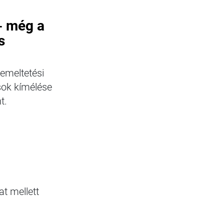
– még a
s
emeltetési
ások kímélése
t.
t mellett