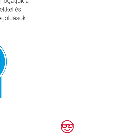
ámogatjuk a
ekkel és
megoldások