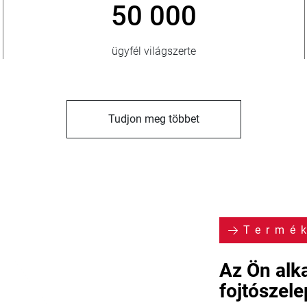
50 000
ügyfél világszerte
Tudjon meg többet
Termé
Az Ön alk
fojtószel