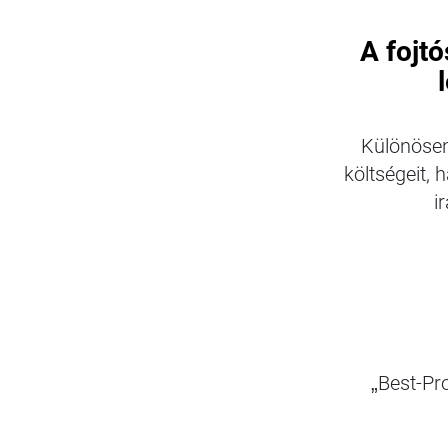
A fojt
Különösen
költségeit, 
i
„Best-Pr