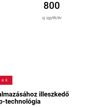
800
új ügyfél/év
kek
almazásához illeszkedő
ep-technológia