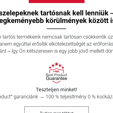
ószelepeknek tartósnak kell lenniük 
legkeményebb körülmények között i
⸻
 tartós termékeink nemcsak tartósan csökkentik üz
hanem egyúttal erősítik elkötelezettségét az erőforr
ránt – így Ön kétszeresen is egy jobb jövő mellett dön
Teszteljen minket!
oduct” garanciánk → 100 % teljesítmény 0 % kockáza