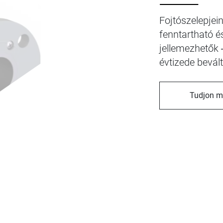
⸻
Fojtószelepjei
fenntartható 
jellemezhetők
évtizede bevált
Tudjon m