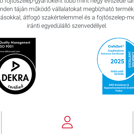
tő fojtószelep-gyártóként több mint négy évtizede t
inden táján működő vállalatokat megbízható termék
tásokkal, átfogó szakértelemmel és a fojtószelep-
iránti egyedülálló szenvedéllyel.