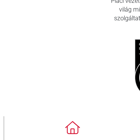
Piaci veze
világ m
szolgálta