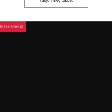
Tudjon meg többet
tószelepekről