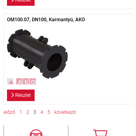
OM100.07, DN100, Karmantyú, AKO
Részlet
előző
1
2
3
4
5
következő