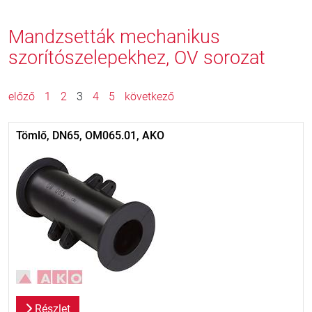
Mandzsetták mechanikus
szorítószelepekhez, OV sorozat
előző
1
2
3
4
5
következő
Tömlő, DN65, OM065.01, AKO
Részlet