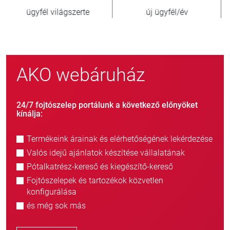
új ügyfél/év
eladott egység
AKO webáruház
24/7 fojtószelep portálunk a következő előnyöket
kínálja:
Termékeink árainak és elérhetőségének lekérdezése
Valós idejű ajánlatok készítése vállalatának
Pótalkatrész-kereső és kiegészítő-kereső
Fojtószelepek és tartozékok közvetlen
konfigurálása
és még sok más