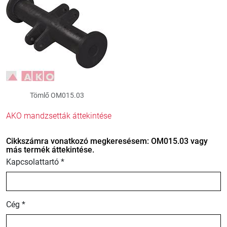
Tömlő OM015.03
AKO mandzsetták áttekintése
Cikkszámra vonatkozó megkeresésem: OM015.03 vagy
más termék áttekintése.
Kapcsolattartó *
Cég *