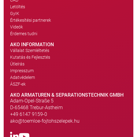
CAD
Letöltés
GyIK
Értékesítési partnerek
Videók
Érdemes tudni
AKO INFORMATION
Vállalat Szemléltetés
Kutatás és Fejlesztés
Útleírás
Impresszum
Adatvédelem
ÁSZF-ek
AKO ARMATUREN & SEPARATIONSTECHNIK GMBH
Adam-Opel-Straße 5
D-65468 Trebur-Astheim
+49 6147 9159-0
ako@toemloe-fojtohszelepek.hu