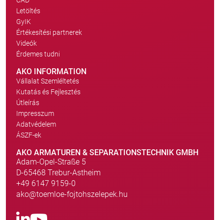
CAD
Letöltés
GyIK
Értékesítési partnerek
Videók
Érdemes tudni
AKO INFORMATION
Vállalat Szemléltetés
Kutatás és Fejlesztés
Útleírás
Impresszum
Adatvédelem
ÁSZF-ek
AKO ARMATUREN & SEPARATIONSTECHNIK GMBH
Adam-Opel-Straße 5
D-65468 Trebur-Astheim
+49 6147 9159-0
ako@toemloe-fojtohszelepek.hu