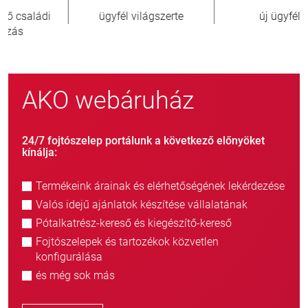
új ügyfél/év
eladott egység
AKO webáruház
24/7 fojtószelep portálunk a következő előnyöket
kínálja:
Termékeink árainak és elérhetőségének lekérdezése
Valós idejű ajánlatok készítése vállalatának
Pótalkatrész-kereső és kiegészítő-kereső
Fojtószelepek és tartozékok közvetlen
konfigurálása
és még sok más