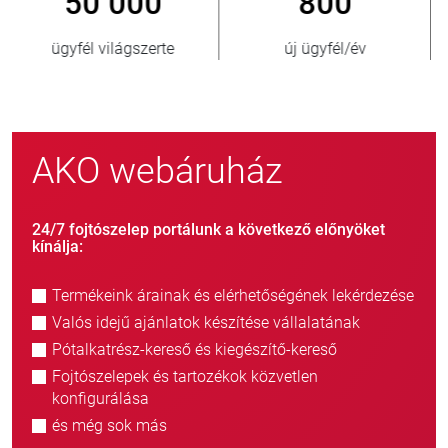
800
> 3 500 000
új ügyfél/év
eladott egység
AKO webáruház
24/7 fojtószelep portálunk a következő előnyöket
kínálja:
Termékeink árainak és elérhetőségének lekérdezése
Valós idejű ajánlatok készítése vállalatának
Pótalkatrész-kereső és kiegészítő-kereső
Fojtószelepek és tartozékok közvetlen
konfigurálása
és még sok más