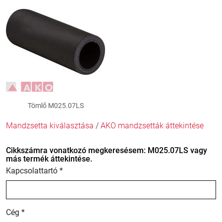
Tömlő M025.07LS
Mandzsetta kiválasztása
/
AKO mandzsetták áttekintése
Cikkszámra vonatkozó megkeresésem: M025.07LS vagy
más termék áttekintése.
Kapcsolattartó *
Cég *