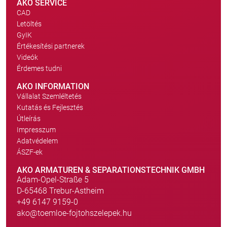
AKO SERVICE
CAD
Letöltés
GyIK
Értékesítési partnerek
Videók
Érdemes tudni
AKO INFORMATION
Vállalat Szemléltetés
Kutatás és Fejlesztés
Útleírás
Impresszum
Adatvédelem
ÁSZF-ek
AKO ARMATUREN & SEPARATIONSTECHNIK GMBH
Adam-Opel-Straße 5
D-65468 Trebur-Astheim
+49 6147 9159-0
ako@toemloe-fojtohszelepek.hu