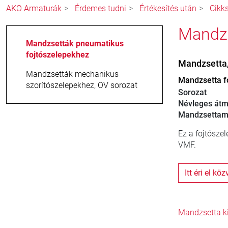
AKO Armaturák
Érdemes tudni
Értékesítés után
Cikk
Mandzs
Mandzsetták pneumatikus
fojtószelepekhez
Mandzsetta
Mandzsetták mechanikus
Mandzsetta f
szorítószelepekhez, OV sorozat
Sorozat
Névleges átm
Mandzsettam
Ez a fojtósze
VMF.
Itt éri el kö
Mandzsetta k