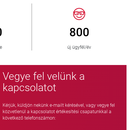
150
> 15 000
látott ország
fojtószelep-változat
Vegye fel velünk a
kapcsolatot
Kérjük, küldjön nekünk e-mailt kérésével, vagy vegye fel
közvetlenül a kapcsolatot értékesítési csapatunkkal a
következő telefonszámon: