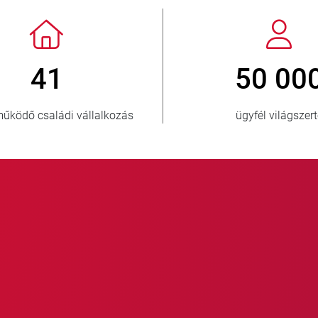
> 3 500 000
eladott egység
el