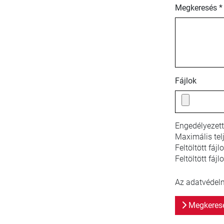
Megkeresés *
Fájlok
Engedélyezett
Maximális tel
Feltöltött fáj
Feltöltött fájl
Az adatvédelmi
Megkeresé