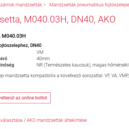
számok mandzsetták
Mandzsetták pneumatikus fojtószelep
etta, M040.03H, DN40, AKO
, M040.03H
ojtószelephez, DN40
VM
érő
40mm
inőség
NR (Természetes kaucsuk), magas hőmérséklet
lep-mandzsetta kompatibilis a következő sorozattal: VF, VA, VMP
zvetlenül az online boltot
iválasztása
/
AKO mandzsetták áttekintése