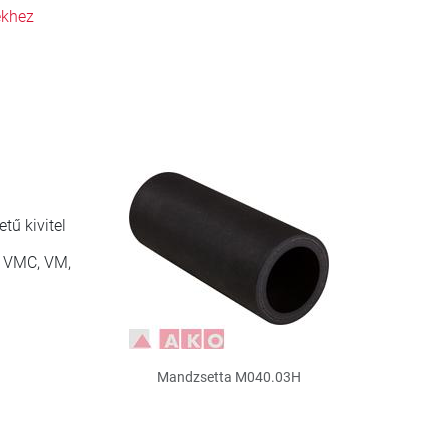
ekhez
ű kivitel
, VMC, VM,
Mandzsetta M040.03H