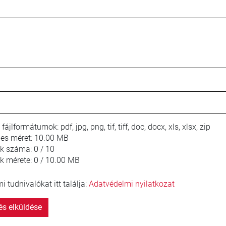
 fájlformátumok:
pdf, jpg, png, tif, tiff, doc, docx, xls, xlsx, zip
jes méret:
10.00 MB
lok száma:
0 / 10
ok mérete:
0 / 10.00 MB
 tudnivalókat itt találja:
Adatvédelmi nyilatkozat
s elküldése