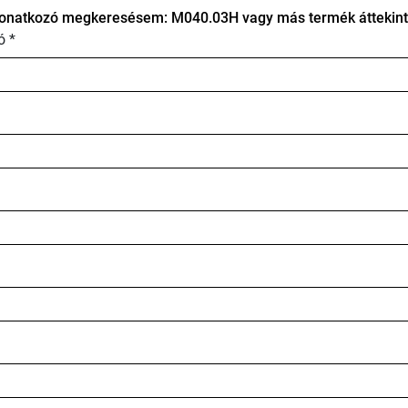
onatkozó megkeresésem: M040.03H vagy más termék áttekint
ó *