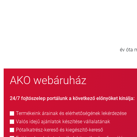
0
800
e
új ügyfél/év
AKO webáruház
24/7 fojtószelep portálunk a következő előnyöket kínálja:
Termékeink árainak és elérhetőségének lekérdezése
Valós idejű ajánlatok készítése vállalatának
Pótalkatrész-kereső és kiegészítő-kereső