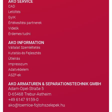
AKO SERVICE
CAD
Letöltés
GyIK
Értékesítési partnerek
Videók
Érdemes tudni
AKO INFORMATION
Vállalat Szemléltetés
Kutatás és Fejlesztés
Útleírás
Impresszum
Adatvédelem
ÁSZF-ek
AKO ARMATUREN & SEPARATIONSTECHNIK GMBH
Adam-Opel-Straße 5
D-65468 Trebur-Astheim
+49 6147 9159-0
ako@toemloe-fojtohszelepek.hu