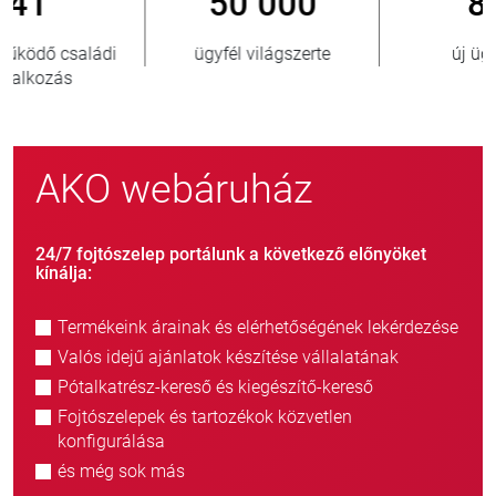
800
> 3 500 000
új ügyfél/év
eladott egység
AKO webáruház
24/7 fojtószelep portálunk a következő előnyöket
kínálja:
Termékeink árainak és elérhetőségének lekérdezése
Valós idejű ajánlatok készítése vállalatának
Pótalkatrész-kereső és kiegészítő-kereső
Fojtószelepek és tartozékok közvetlen
konfigurálása
és még sok más