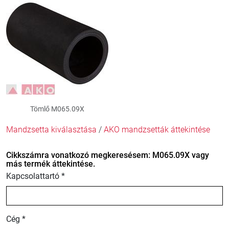
Tömlő M065.09X
Mandzsetta kiválasztása
/
AKO mandzsetták áttekintése
Cikkszámra vonatkozó megkeresésem: M065.09X vagy
más termék áttekintése.
Kapcsolattartó *
Cég *