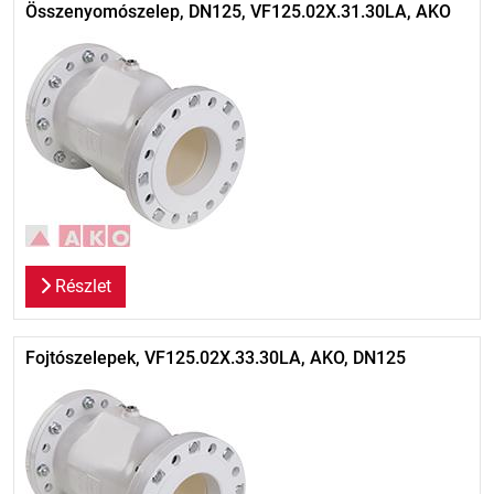
Összenyomószelep, DN125, VF125.02X.31.30LA, AKO
Részlet
Fojtószelepek, VF125.02X.33.30LA, AKO, DN125