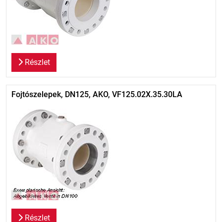
Részlet
Fojtószelepek, DN125, AKO, VF125.02X.35.30LA
Részlet