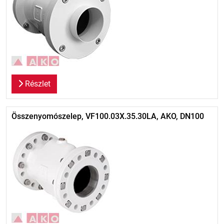
Részlet
Összenyomószelep, VF100.03X.35.30LA, AKO, DN100