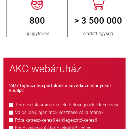
800
> 3 500 000
új ügyfél/év
eladott egység
AKO webáruház
24/7 fojtószelep portálunk a következő előnyöket
kínálja:
Termékeink árainak és elérhetőségének lekérdezése
Valós idejű ajánlatok készítése vállalatának
Pótalkatrész-kereső és kiegészítő-kereső
Fojtószelepek és tartozékok közvetlen