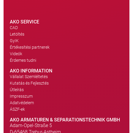
AKO SERVICE
CAD
Letöltés
GyIK
Értékesítési partnerek
Videók
Érdemes tudni
AKO INFORMATION
Vállalat Szemléltetés
Kutatás és Fejlesztés
Útleírás
Impresszum
Adatvédelem
ÁSZF-ek
AKO ARMATUREN & SEPARATIONSTECHNIK GMBH
Adam-Opel-Straße 5
D-65468 Trebur-Astheim