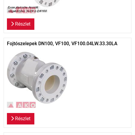
Részlet
Fojtószelepek DN100, VF100, VF100.04LW.33.30LA
Részlet