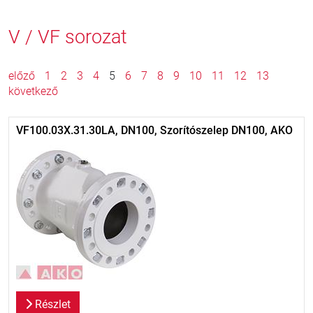
V / VF sorozat
előző
1
2
3
4
5
6
7
8
9
10
11
12
13
következő
VF100.03X.31.30LA, DN100, Szorítószelep DN100, AKO
Részlet