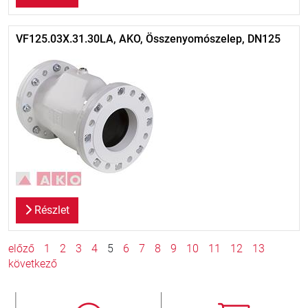
VF125.03X.31.30LA, AKO, Összenyomószelep, DN125
Részlet
előző
1
2
3
4
5
6
7
8
9
10
11
12
13
következő