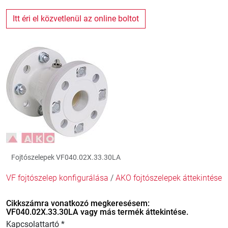
Itt éri el közvetlenül az online boltot
Fojtószelepek VF040.02X.33.30LA
VF fojtószelep konfigurálása
/
AKO fojtószelepek áttekintése
Cikkszámra vonatkozó megkeresésem:
VF040.02X.33.30LA vagy más termék áttekintése.
Kapcsolattartó *