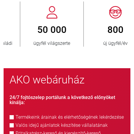
800
> 3 500 000
új ügyfél/év
eladott egység
AKO webáruház
24/7 fojtószelep portálunk a következő előnyöket
kínálja:
Termékeink árainak és elérhetőségének lekérdezése
Valós idejű ajánlatok készítése vállalatának
Pótalkatrész-kereső és kiegészítő-kereső