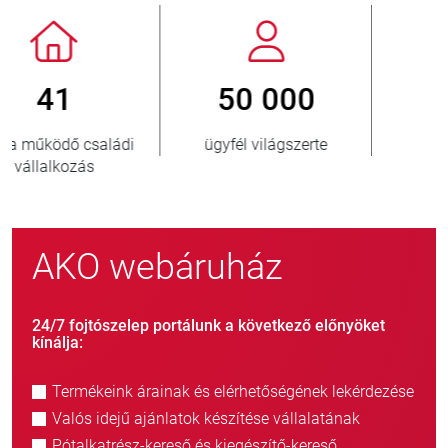
800
> 3 500 000
új ügyfél/év
eladott egység
AKO webáruház
24/7 fojtószelep portálunk a következő előnyöket
kínálja:
Termékeink árainak és elérhetőségének lekérdezése
Valós idejű ajánlatok készítése vállalatának
Pótalkatrész-kereső és kiegészítő-kereső