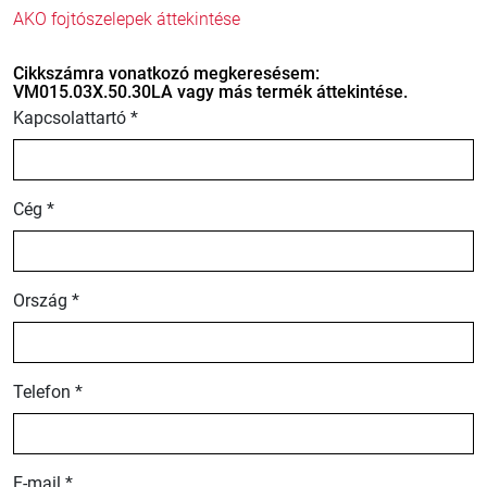
AKO fojtószelepek áttekintése
Cikkszámra vonatkozó megkeresésem:
VM015.03X.50.30LA vagy más termék áttekintése.
Kapcsolattartó *
Cég *
Ország *
Telefon *
E-mail *