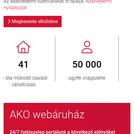
Az adatvédelmi tudnivalókat itt találja:
Adatvédelmi
nyilatkozat
Megkeresés elküldése
800
> 3 500 000
új ügyfél/év
eladott egység
AKO webáruház
24/7 fojtószelep portálunk a következő előnyöket