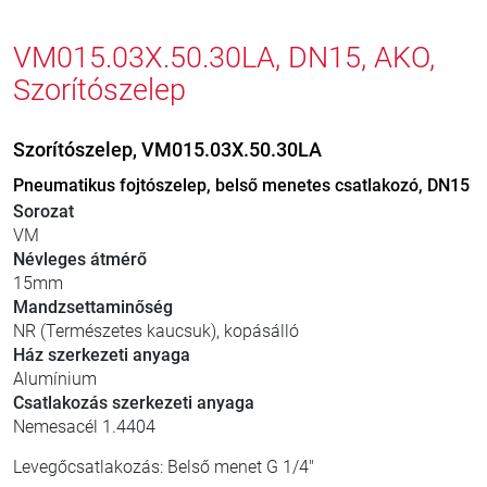
VM015.03X.50.30LA, DN15, AKO,
Szorítószelep
Szorítószelep, VM015.03X.50.30LA
Pneumatikus fojtószelep, belső menetes csatlakozó, DN15
Sorozat
VM
Névleges átmérő
15mm
Mandzsettaminőség
NR (Természetes kaucsuk), kopásálló
Ház szerkezeti anyaga
Alumínium
Csatlakozás szerkezeti anyaga
Nemesacél 1.4404
Levegőcsatlakozás: Belső menet G 1/4"