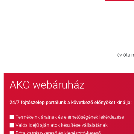
800
új ügyfél/év
AKO webáruház
24/7 fojtószelep portálunk a következő előnyöket kínálja:
Termékeink árainak és elérhetőségének lekérdezése
Valós idejű ajánlatok készítése vállalatának
Pótalkatrész-kereső és kiegészítő-kereső