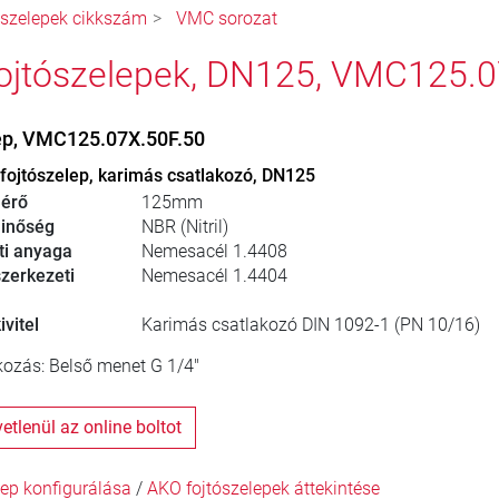
ószelepek cikkszám
VMC sorozat
ojtószelepek, DN125, VMC125.0
ep, VMC125.07X.50F.50
fojtószelep, karimás csatlakozó, DN125
érő
125mm
inőség
NBR (Nitril)
ti anyaga
Nemesacél 1.4408
zerkezeti
Nemesacél 1.4404
vitel
Karimás csatlakozó DIN 1092-1 (PN 10/16)
ozás: Belső menet G 1/4"
zvetlenül az online boltot
ep konfigurálása
/
AKO fojtószelepek áttekintése