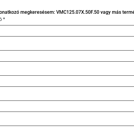
onatkozó megkeresésem: VMC125.07X.50F.50 vagy más termék
ó *