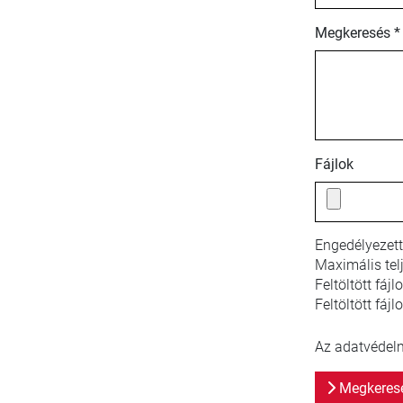
Megkeresés *
Fájlok
Engedélyezett
Maximális tel
Feltöltött fáj
Feltöltött fájl
Az adatvédelmi
Megkeresé