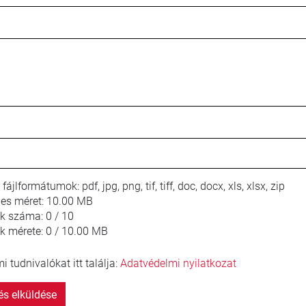
 fájlformátumok:
pdf, jpg, png, tif, tiff, doc, docx, xls, xlsx, zip
jes méret:
10.00 MB
lok száma:
0 / 10
ok mérete:
0 / 10.00 MB
 tudnivalókat itt találja:
Adatvédelmi nyilatkozat
s elküldése