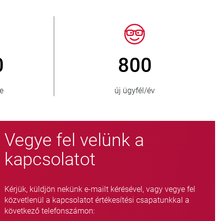
50
> 15 000
 ország
fojtószelep-változat
Vegye fel velünk a
kapcsolatot
Kérjük, küldjön nekünk e-mailt kérésével, vagy vegye fel
közvetlenül a kapcsolatot értékesítési csapatunkkal a
következő telefonszámon: