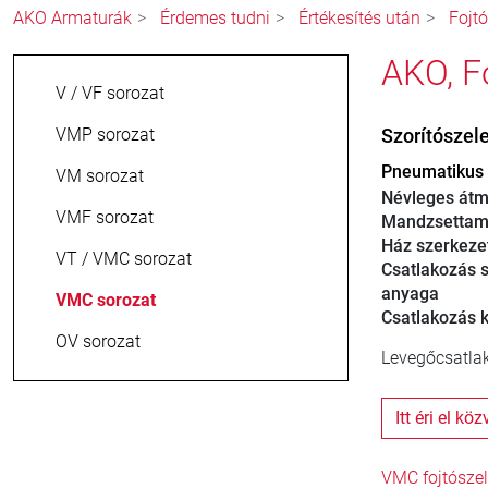
AKO Armaturák
Érdemes tudni
Értékesítés után
Fojt
AKO, F
V / VF sorozat
VMP sorozat
Szorítószel
Pneumatikus 
VM sorozat
Névleges átm
VMF sorozat
Mandzsettam
Ház szerkeze
VT / VMC sorozat
Csatlakozás s
anyaga
VMC sorozat
Csatlakozás ki
OV sorozat
Levegőcsatlak
Itt éri el kö
VMC fojtószel