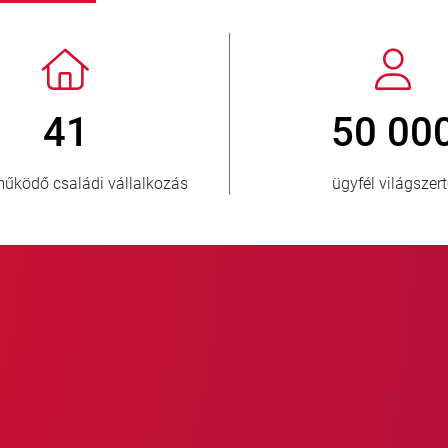
> 3 500 000
1
eladott egység
ellátott