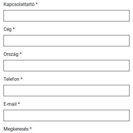
Kapcsolattartó *
Cég *
Ország *
Telefon *
E-mail *
Megkeresés *