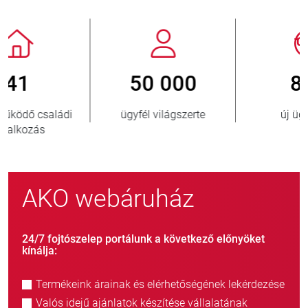
800
> 3 500 000
új ügyfél/év
eladott egység
AKO webáruház
24/7 fojtószelep portálunk a következő előnyöket
kínálja:
Termékeink árainak és elérhetőségének lekérdezése
Valós idejű ajánlatok készítése vállalatának