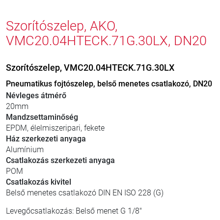
Szorítószelep, AKO,
VMC20.04HTECK.71G.30LX, DN20
Szorítószelep, VMC20.04HTECK.71G.30LX
Pneumatikus fojtószelep, belső menetes csatlakozó, DN20
Névleges átmérő
20mm
Mandzsettaminőség
EPDM, élelmiszeripari, fekete
Ház szerkezeti anyaga
Alumínium
Csatlakozás szerkezeti anyaga
POM
Csatlakozás kivitel
Belső menetes csatlakozó DIN EN ISO 228 (G)
Levegőcsatlakozás: Belső menet G 1/8"