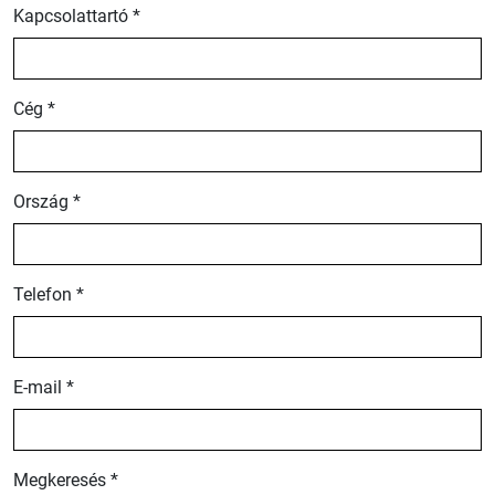
Kapcsolattartó *
Cég *
Ország *
Telefon *
E-mail *
Megkeresés *