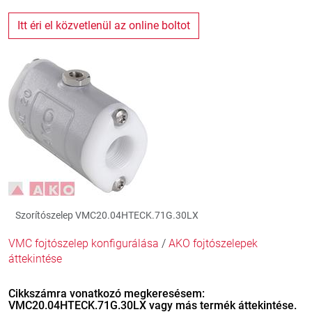
Itt éri el közvetlenül az online boltot
Szorítószelep VMC20.04HTECK.71G.30LX
VMC fojtószelep konfigurálása
/
AKO fojtószelepek
áttekintése
Cikkszámra vonatkozó megkeresésem:
VMC20.04HTECK.71G.30LX vagy más termék áttekintése.