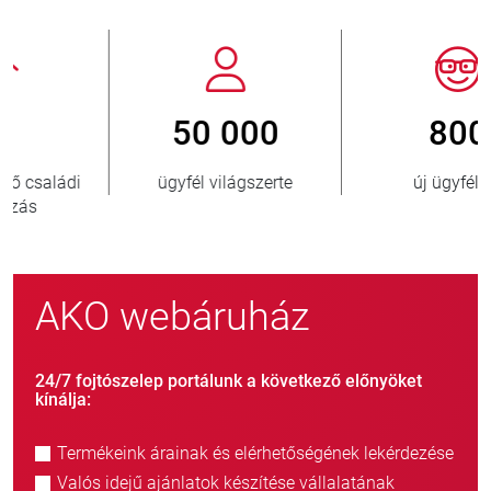
800
> 3 500 000
új ügyfél/év
eladott egység
AKO webáruház
24/7 fojtószelep portálunk a következő előnyöket
kínálja:
Termékeink árainak és elérhetőségének lekérdezése
Valós idejű ajánlatok készítése vállalatának