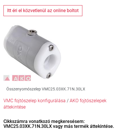
Itt éri el közvetlenül az online boltot
Összenyomószelep VMC25.03XK.71N.30LX
VMC fojtószelep konfigurálása
/
AKO fojtószelepek
áttekintése
Cikkszámra vonatkozó megkeresésem:
VMC25.03XK.71N.30LX vagy más termék áttekintése.