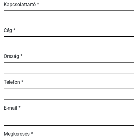
Kapcsolattartó *
Cég *
Ország *
Telefon *
E-mail *
Megkeresés *