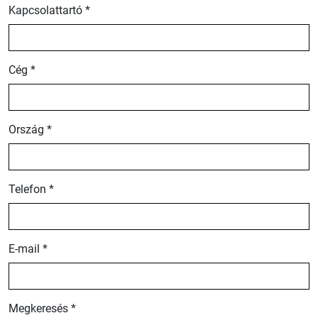
Kapcsolattartó *
Cég *
Ország *
Telefon *
E-mail *
Megkeresés *