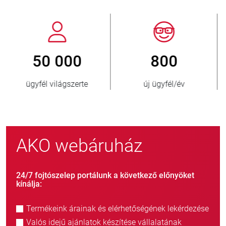
800
> 3 500 000
új ügyfél/év
eladott egység
AKO webáruház
24/7 fojtószelep portálunk a következő előnyöket
kínálja:
Termékeink árainak és elérhetőségének lekérdezése
Valós idejű ajánlatok készítése vállalatának