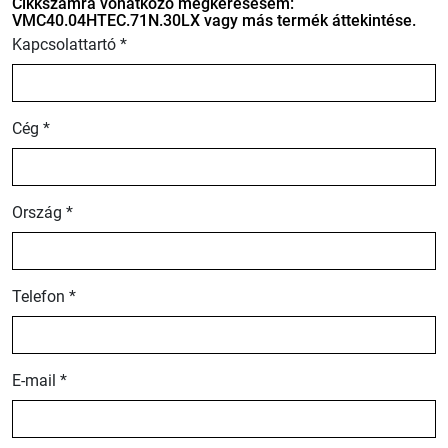
Cikkszámra vonatkozó megkeresésem:
VMC40.04HTEC.71N.30LX vagy más termék áttekintése.
Kapcsolattartó *
Cég *
Ország *
Telefon *
E-mail *