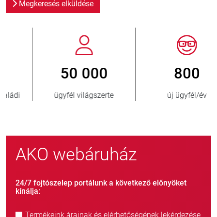
Megkeresés elküldése
800
> 3 500 000
új ügyfél/év
eladott egység
AKO webáruház
24/7 fojtószelep portálunk a következő előnyöket
kínálja:
Termékeink árainak és elérhetőségének lekérdezése