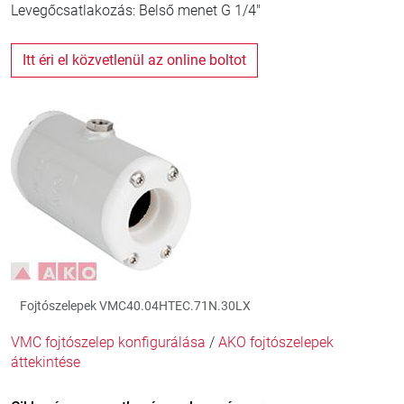
Levegőcsatlakozás: Belső menet G 1/4"
Itt éri el közvetlenül az online boltot
Fojtószelepek VMC40.04HTEC.71N.30LX
VMC fojtószelep konfigurálása
/
AKO fojtószelepek
áttekintése