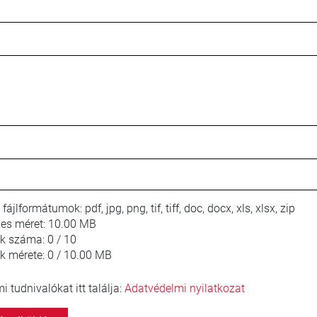
 fájlformátumok:
pdf, jpg, png, tif, tiff, doc, docx, xls, xlsx, zip
jes méret:
10.00 MB
lok száma:
0 / 10
ok mérete:
0 / 10.00 MB
 tudnivalókat itt találja:
Adatvédelmi nyilatkozat