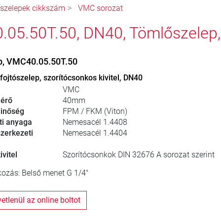
ószelepek cikkszám
VMC sorozat
05.50T.50, DN40, Tömlőszelep
p, VMC40.05.50T.50
ojtószelep, szorítócsonkos kivitel, DN40
VMC
érő
40mm
inőség
FPM / FKM (Viton)
ti anyaga
Nemesacél 1.4408
zerkezeti
Nemesacél 1.4404
vitel
Szorítócsonkok DIN 32676 A sorozat szerint
ozás: Belső menet G 1/4"
zvetlenül az online boltot