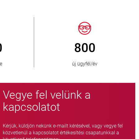
50
> 15 000
tt ország
fojtószelep-változat
Vegye fel velünk a
kapcsolatot
Kérjük, küldjön nekünk e-mailt kérésével, vagy vegye fel
közvetlenül a kapcsolatot értékesítési csapatunkkal a