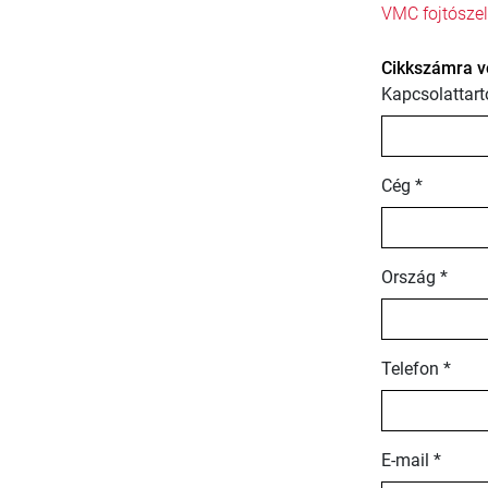
VMC fojtószel
Cikkszámra v
Kapcsolattart
Cég *
Ország *
Telefon *
E-mail *