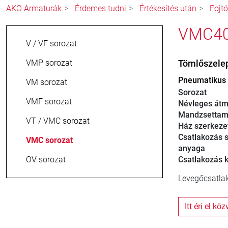
AKO Armaturák
Érdemes tudni
Értékesítés után
Fojt
VMC40.
V / VF sorozat
VMP sorozat
Tömlőszele
Pneumatikus f
VM sorozat
Sorozat
VMF sorozat
Névleges átm
Mandzsettam
VT / VMC sorozat
Ház szerkeze
Csatlakozás s
VMC sorozat
anyaga
OV sorozat
Csatlakozás ki
Levegőcsatlak
Itt éri el kö