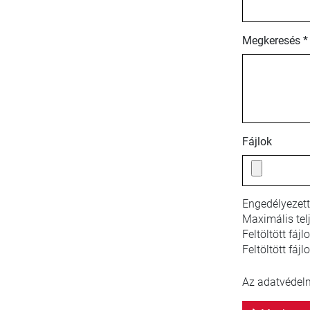
Megkeresés *
Fájlok
Engedélyezett
Maximális tel
Feltöltött fáj
Feltöltött fájl
Az adatvédelmi