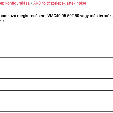
ep konfigurálása
/
AKO fojtószelepek áttekintése
onatkozó megkeresésem: VMC40.05.50T.50 vagy más termék á
ó *