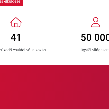
s elküldése
> 3 500 000
1
eladott egység
elláto