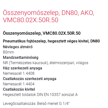
Összenyomószelep, DN80, AKO,
VMC80.02X.50R.50
Összenyomószelep, VMC80.02X.50R.50
Pneumatikus fojtószelep, hegesztett véges kivitel, DN80
Névleges átmérő
80mm
Mandzsettaminőség
NR (Természetes kaucsuk), élelmiszeripari, világos
Ház szerkezeti anyaga
Nemesacél 1.4408
Csatlakozás szerkezeti anyaga
Nemesacél 1.4404
Csatlakozás kivitel
Hegesztett toldatok DIN EN 10357 sorozat A
Levegőcsatlakozás: Belső menet G 1/4"