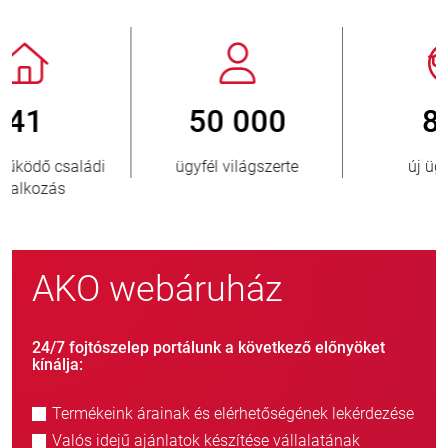
800
> 3 500 000
új ügyfél/év
eladott egység
AKO webáruház
24/7 fojtószelep portálunk a következő előnyöket
kínálja:
Termékeink árainak és elérhetőségének lekérdezése
Valós idejű ajánlatok készítése vállalatának