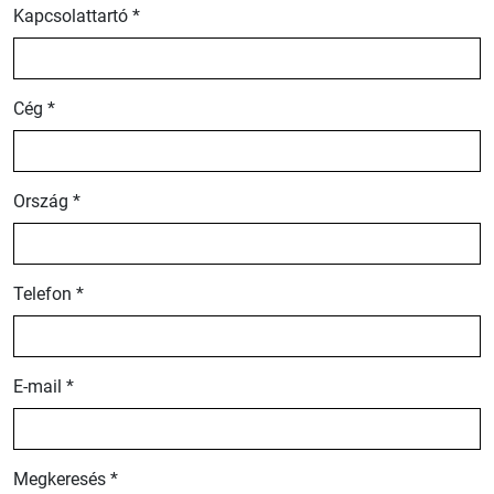
Kapcsolattartó *
Cég *
Ország *
Telefon *
E-mail *
Megkeresés *