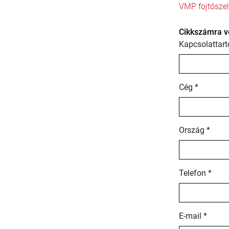
VMP fojtószel
Cikkszámra v
Kapcsolattart
Cég *
Ország *
Telefon *
E-mail *