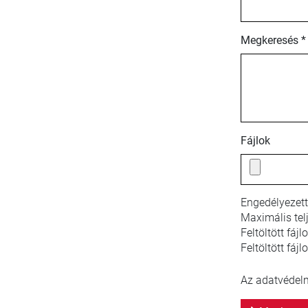
Megkeresés *
Fájlok
Engedélyezett
Maximális tel
Feltöltött fáj
Feltöltött fájl
Az adatvédelmi