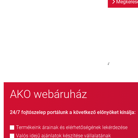
Megkeresé
800
> 
új ügyfél/év
AKO webáruház
24/7 fojtószelep portálunk a következő előnyöket kínálja:
Termékeink árainak és elérhetőségének lekérdezése
Valós idejű ajánlatok készítése vállalatának