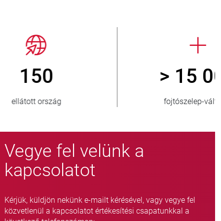
> 15 000
fojtószelep-változat
Vegye fel velünk a
kapcsolatot
Kérjük, küldjön nekünk e-mailt kérésével, vagy vegye fel
közvetlenül a kapcsolatot értékesítési csapatunkkal a