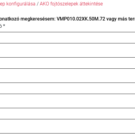
ep konfigurálása
/
AKO fojtószelepek áttekintése
onatkozó megkeresésem: VMP010.02XK.50M.72 vagy más term
ó *