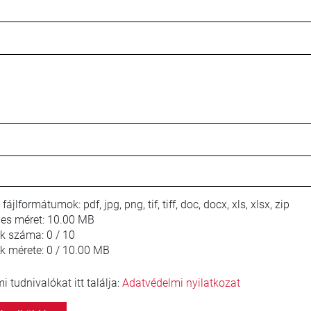
 fájlformátumok:
pdf, jpg, png, tif, tiff, doc, docx, xls, xlsx, zip
jes méret:
10.00 MB
lok száma:
0 / 10
ok mérete:
0 / 10.00 MB
 tudnivalókat itt találja:
Adatvédelmi nyilatkozat