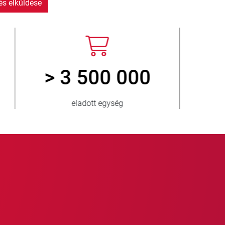
s elküldése
3 500 000
150
eladott egység
ellátott ország