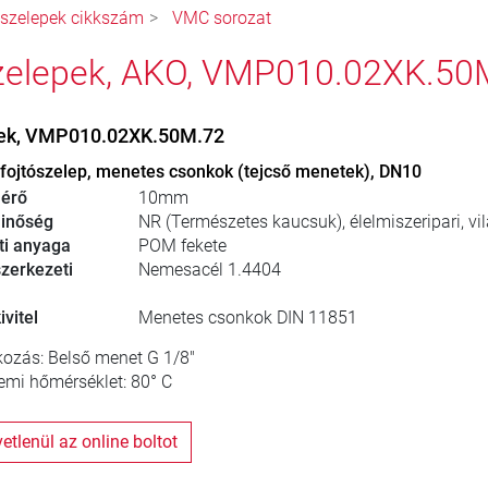
ószelepek cikkszám
VMC sorozat
zelepek, AKO, VMP010.02XK.50
pek, VMP010.02XK.50M.72
fojtószelep, menetes csonkok (tejcső menetek), DN10
érő
10mm
inőség
NR (Természetes kaucsuk), élelmiszeripari, vi
ti anyaga
POM fekete
zerkezeti
Nemesacél 1.4404
vitel
Menetes csonkok DIN 11851
ozás: Belső menet G 1/8"
mi hőmérséklet: 80° C
zvetlenül az online boltot