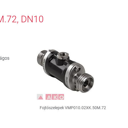
M.72, DN10
lágos
Fojtószelepek VMP010.02XK.50M.72