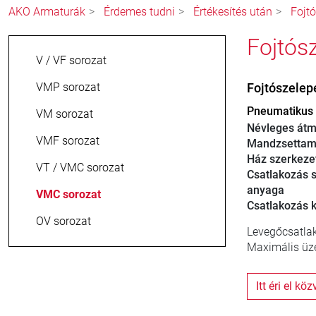
AKO Armaturák
Érdemes tudni
Értékesítés után
Fojt
Fojtós
V / VF sorozat
VMP sorozat
Fojtószele
Pneumatikus 
VM sorozat
Névleges átm
VMF sorozat
Mandzsettam
Ház szerkeze
VT / VMC sorozat
Csatlakozás s
anyaga
VMC sorozat
Csatlakozás ki
OV sorozat
Levegőcsatlak
Maximális üze
Itt éri el kö