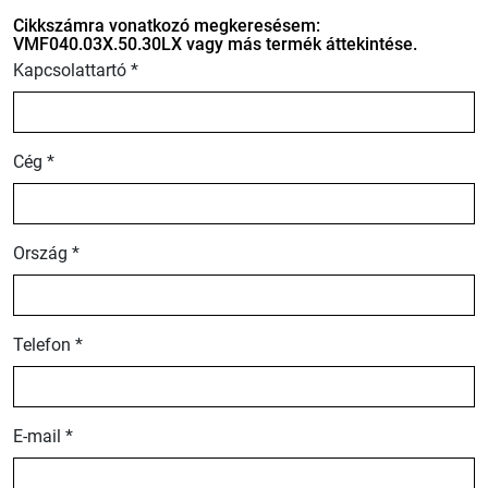
Cikkszámra vonatkozó megkeresésem:
VMF040.03X.50.30LX vagy más termék áttekintése.
Kapcsolattartó *
Cég *
Ország *
Telefon *
E-mail *