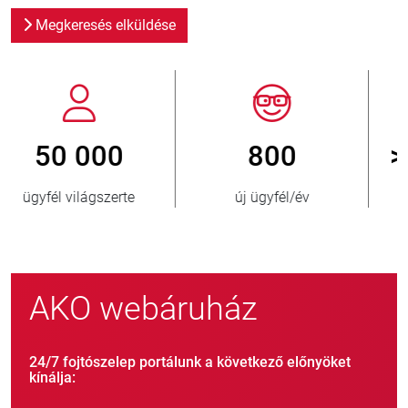
Megkeresés elküldése
800
> 3 500 000
új ügyfél/év
eladott egység
AKO webáruház
24/7 fojtószelep portálunk a következő előnyöket
kínálja: