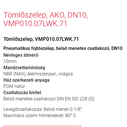
Tömlőszelep, AKO, DN10,
VMP010.07LWK.71
Tömlőszelep, VMP010.07LWK.71
Pneumatikus fojtószelep, belső menetes csatlakozó, DN10
Névleges átmérő
10mm
Mandzsettaminőség
NBR (Nitril), élelmiszeripari, világos
Ház szerkezeti anyaga
POM natúr
Csatlakozás kivitel
Belső menetes csatlakozó DIN EN ISO 228 (G)
Levegőcsatlakozás: Belső menet G 1/8"
Maximális üzemi hőmérséklet: 80° C