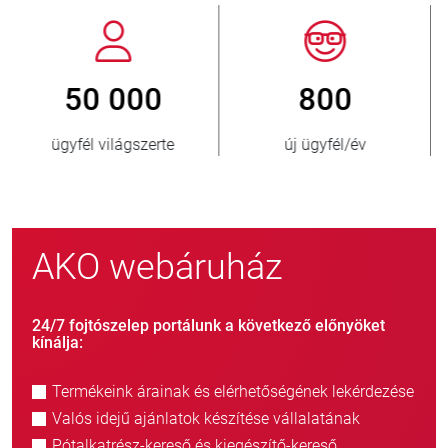
800
> 3 500 000
új ügyfél/év
eladott egység
AKO webáruház
24/7 fojtószelep portálunk a következő előnyöket
kínálja:
Termékeink árainak és elérhetőségének lekérdezése
Valós idejű ajánlatok készítése vállalatának
Pótalkatrész-kereső és kiegészítő-kereső