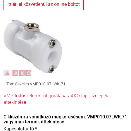
Itt éri el közvetlenül az online boltot
Tömlőszelep VMP010.07LWK.71
VMP fojtószelep konfigurálása
/
AKO fojtószelepek
áttekintése
Cikkszámra vonatkozó megkeresésem: VMP010.07LWK.71
vagy más termék áttekintése.
Kapcsolattartó *