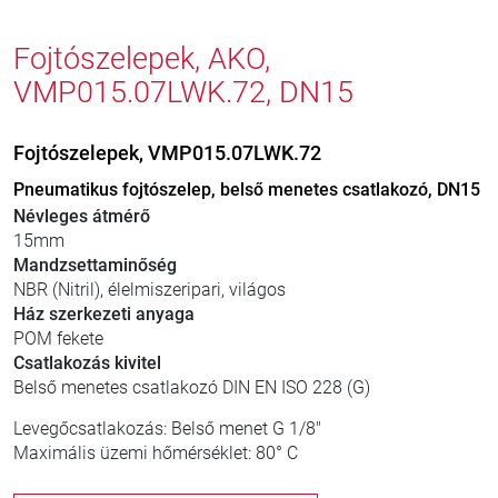
Fojtószelepek, AKO,
VMP015.07LWK.72, DN15
Fojtószelepek, VMP015.07LWK.72
Pneumatikus fojtószelep, belső menetes csatlakozó, DN15
Névleges átmérő
15mm
Mandzsettaminőség
NBR (Nitril), élelmiszeripari, világos
Ház szerkezeti anyaga
POM fekete
Csatlakozás kivitel
Belső menetes csatlakozó DIN EN ISO 228 (G)
Levegőcsatlakozás: Belső menet G 1/8"
Maximális üzemi hőmérséklet: 80° C