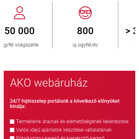
800
> 3 500 000
új ügyfél/év
eladott egység
AKO webáruház
24/7 fojtószelep portálunk a következő előnyöket
kínálja:
Termékeink árainak és elérhetőségének lekérdezése
Valós idejű ajánlatok készítése vállalatának
Pótalkatrész-kereső és kiegészítő-kereső