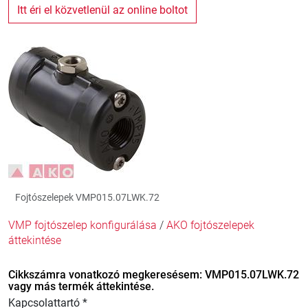
Itt éri el közvetlenül az online boltot
Fojtószelepek VMP015.07LWK.72
VMP fojtószelep konfigurálása
/
AKO fojtószelepek
áttekintése
Cikkszámra vonatkozó megkeresésem: VMP015.07LWK.72
vagy más termék áttekintése.
Kapcsolattartó *