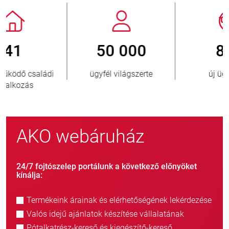
800
> 3 500 000
új ügyfél/év
eladott egység
AKO webáruház
24/7 fojtószelep portálunk a következő előnyöket
kínálja:
Termékeink árainak és elérhetőségének lekérdezése
Valós idejű ajánlatok készítése vállalatának
Pótalkatrész-kereső és kiegészítő-kereső