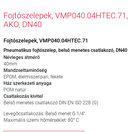
Fojtószelepek, VMP040.04HTEC.71,
AKO, DN40
Fojtószelepek, VMP040.04HTEC.71
Pneumatikus fojtószelep, belső menetes csatlakozó, DN40
Névleges átmérő
40mm
Mandzsettaminőség
EPDM, élelmiszeripari, fekete
Ház szerkezeti anyaga
POM natúr
Csatlakozás kivitel
Belső menetes csatlakozó DIN EN ISO 228 (G)
Levegőcsatlakozás: Belső menet G 1/4"
Maximális üzemi hőmérséklet: 80° C