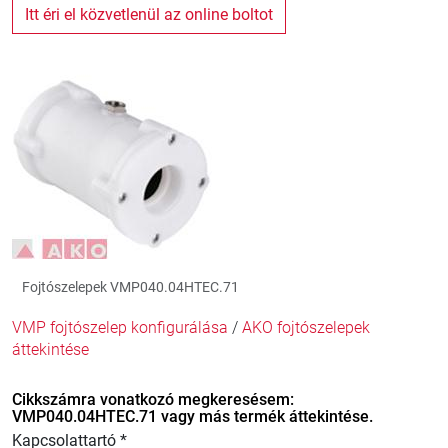
Itt éri el közvetlenül az online boltot
Fojtószelepek VMP040.04HTEC.71
VMP fojtószelep konfigurálása
/
AKO fojtószelepek
áttekintése
Cikkszámra vonatkozó megkeresésem:
VMP040.04HTEC.71 vagy más termék áttekintése.
Kapcsolattartó *