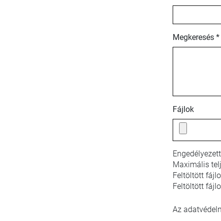
Megkeresés *
Fájlok
Engedélyezett
Maximális tel
Feltöltött fáj
Feltöltött fájl
Az adatvédelmi