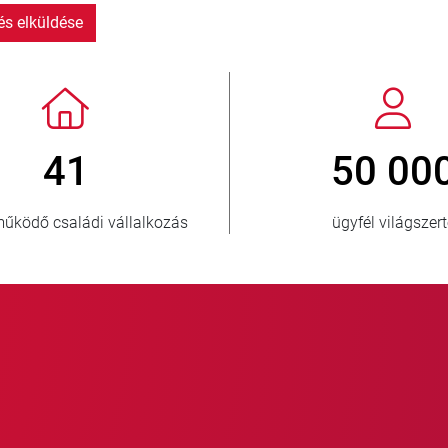
s elküldése
> 3 500 000
eladott egység