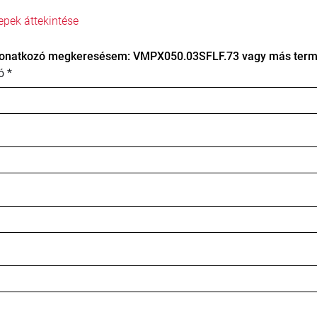
epek áttekintése
onatkozó megkeresésem: VMPX050.03SFLF.73 vagy más termé
ó *