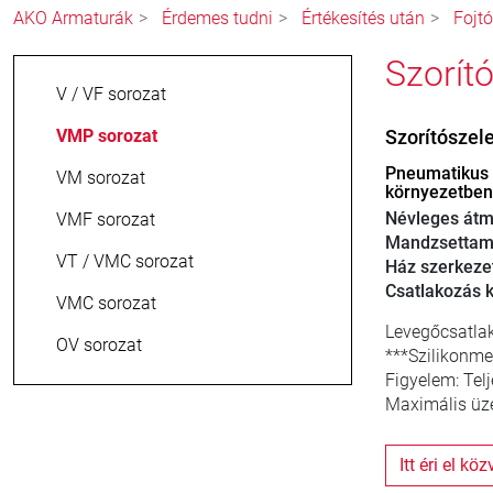
AKO Armaturák
Érdemes tudni
Értékesítés után
Fojt
Szorít
V / VF sorozat
VMP sorozat
Szorítósze
Pneumatikus 
VM sorozat
környezetben
Névleges átm
VMF sorozat
Mandzsettam
VT / VMC sorozat
Ház szerkeze
Csatlakozás ki
VMC sorozat
Levegőcsatlak
OV sorozat
***Szilikonme
Figyelem: Tel
Maximális üze
Itt éri el kö