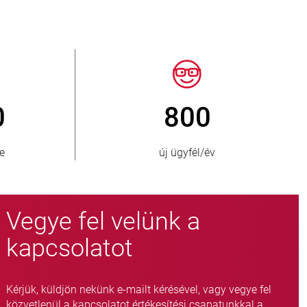
150
> 15 00
ellátott ország
fojtószelep-változ
Vegye fel velünk a
kapcsolatot
Kérjük, küldjön nekünk e-mailt kérésével, vagy vegye fel
közvetlenül a kapcsolatot értékesítési csapatunkkal a