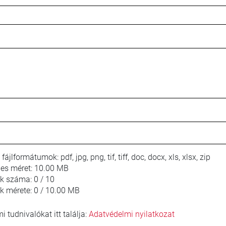
 fájlformátumok:
pdf, jpg, png, tif, tiff, doc, docx, xls, xlsx, zip
jes méret:
10.00 MB
lok száma:
0 / 10
ok mérete:
0 / 10.00 MB
 tudnivalókat itt találja:
Adatvédelmi nyilatkozat