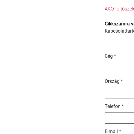
AKO fojtószel
Cikkszámra v
Kapcsolattart
Cég *
Ország *
Telefon *
E-mail *