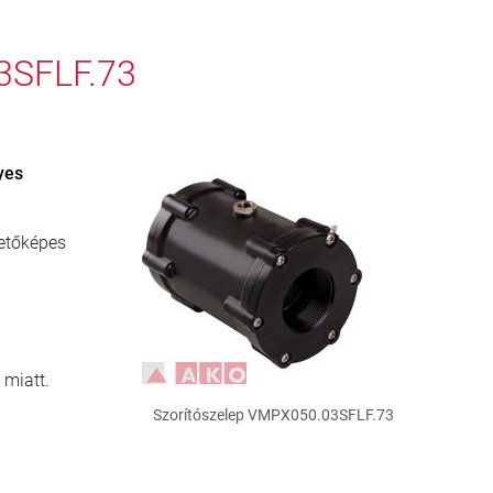
3SFLF.73
yes
etőképes
 miatt.
Szorítószelep VMPX050.03SFLF.73