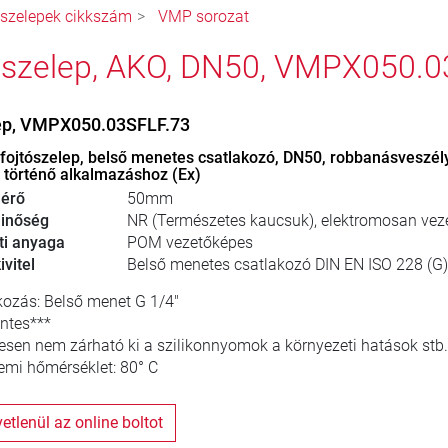
ószelepek cikkszám
VMP sorozat
ószelep, AKO, DN50, VMPX050.0
lep, VMPX050.03SFLF.73
fojtószelep, belső menetes csatlakozó, DN50, robbanásveszél
 történő alkalmazáshoz (Ex)
érő
50mm
inőség
NR (Természetes kaucsuk), elektromosan vez
ti anyaga
POM vezetőképes
vitel
Belső menetes csatlakozó DIN EN ISO 228 (G)
ozás: Belső menet G 1/4"
ntes***
jesen nem zárható ki a szilikonnyomok a környezeti hatások stb.
mi hőmérséklet: 80° C
zvetlenül az online boltot