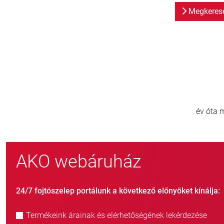
Megkeresé
00
800
zerte
új ügyfél/év
AKO webáruház
24/7 fojtószelep portálunk a következő előnyöket kínálja:
Termékeink árainak és elérhetőségének lekérdezése