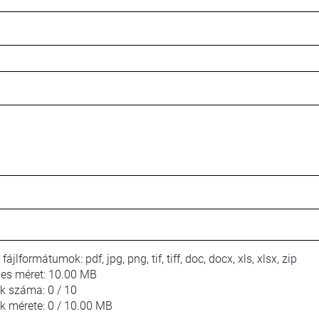
 fájlformátumok:
pdf, jpg, png, tif, tiff, doc, docx, xls, xlsx, zip
jes méret:
10.00 MB
lok száma:
0 / 10
ok mérete:
0 / 10.00 MB