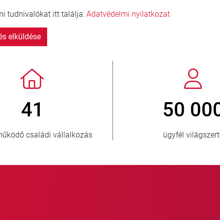
 tudnivalókat itt találja:
Adatvédelmi nyilatkozat
s elküldése
> 3 500 000
1
eladott egység
ellátott