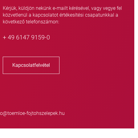
Kérjük, küldjön nekünk e-mailt kérésével, vagy vegye fel
közvetlenül a kapcsolatot értékesítési csapatunkkal a
következő telefonszámon:
+ 49 6147 9159-0
Kapcsolatfelvétel
o@toemloe-fojtohszelepek.hu