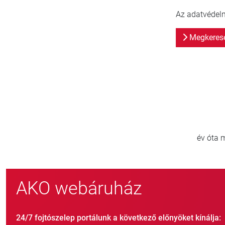
Az adatvédelmi
Megkeresé
800
új ügyfél/év
AKO webáruház
24/7 fojtószelep portálunk a következő előnyöket kínálja: