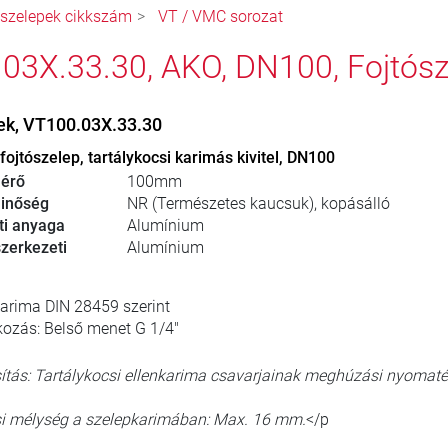
ószelepek cikkszám
VT / VMC sorozat
03X.33.30, AKO, DN100, Fojtós
ek, VT100.03X.33.30
ojtószelep, tartálykocsi karimás kivitel, DN100
érő
100mm
inőség
NR (Természetes kaucsuk), kopásálló
ti anyaga
Alumínium
zerkezeti
Alumínium
karima DIN 28459 szerint
ozás: Belső menet G 1/4"
sítás: Tartálykocsi ellenkarima csavarjainak meghúzási nyomat
i mélység a szelepkarimában: Max. 16 mm.
</p