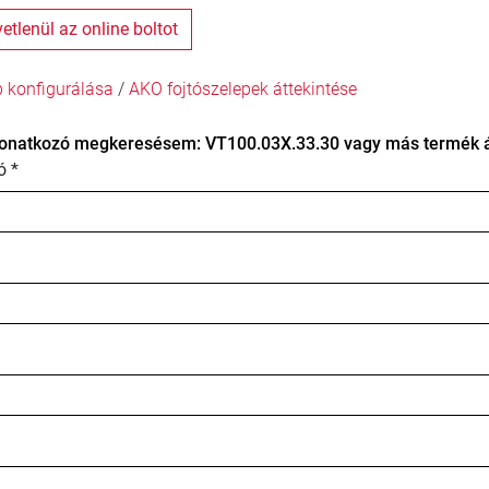
zvetlenül az online boltot
p konfigurálása
/
AKO fojtószelepek áttekintése
onatkozó megkeresésem: VT100.03X.33.30 vagy más termék át
ó *