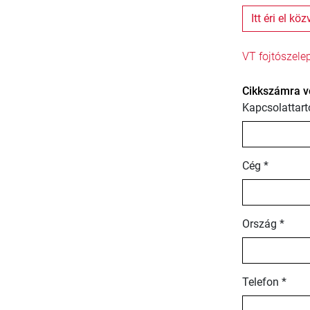
Itt éri el kö
VT fojtószele
Cikkszámra v
Kapcsolattart
Cég *
Ország *
Telefon *