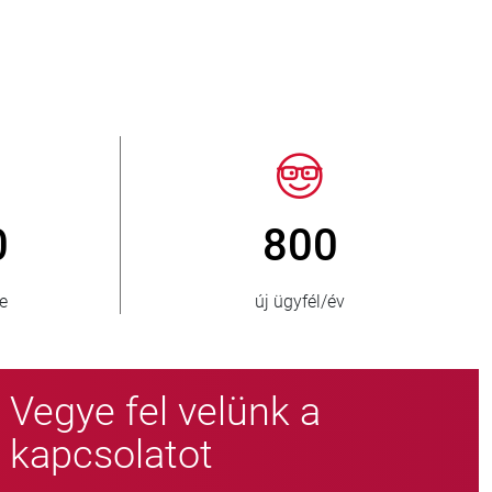
50
> 15 000
 ország
fojtószelep-változat
Vegye fel velünk a
kapcsolatot