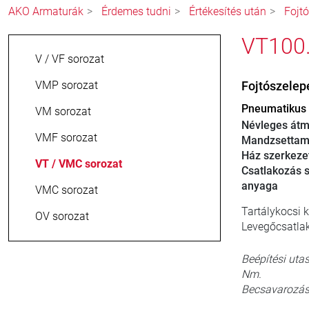
AKO Armaturák
Érdemes tudni
Értékesítés után
Fojt
VT100.
V / VF sorozat
VMP sorozat
Fojtószelep
Pneumatikus f
VM sorozat
Névleges átm
VMF sorozat
Mandzsettam
Ház szerkeze
VT / VMC sorozat
Csatlakozás s
anyaga
VMC sorozat
Tartálykocsi 
OV sorozat
Levegőcsatlak
Beépítési uta
Nm.
Becsavarozás