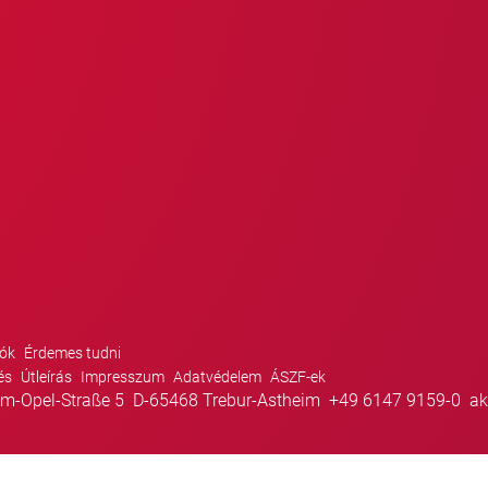
ók
Érdemes tudni
és
Útleírás
Impresszum
Adatvédelem
ÁSZF-ek
m-Opel-Straße 5
D-65468 Trebur-Astheim
+49 6147 9159-0
ak