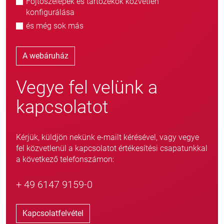
Fojtószelepek és tartozékok közvetlen
konfigurálása
és még sok más
A webáruház
Vegye fel velünk a
kapcsolatot
Kérjük, küldjön nekünk e-mailt kérésével, vagy vegye
fel közvetlenül a kapcsolatot értékesítési csapatunkkal
a következő telefonszámon:
+ 49 6147 9159-0
Kapcsolatfelvétel