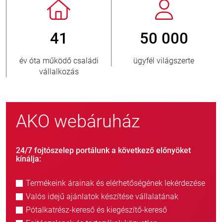
50 000
800
di
ügyfél világszerte
új ügyfél/év
AKO webáruház
24/7 fojtószelep portálunk a következő előnyöket
kínálja:
Termékeink árainak és elérhetőségének lekérdezése
Valós idejű ajánlatok készítése vállalatának
Pótalkatrész-kereső és kiegészítő-kereső