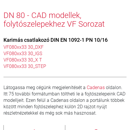
DN 80 - CAD modellek,
folytószelepekhez VF Sorozat
Karimás csatlakozó DIN EN 1092-1 PN 10/16
VF080xx33 30_DXF
VF080xx33 30_IGS
VF080xx33 30_X T
VF080xx33 30_STEP
Látogassa meg cégünk megjelenítését a
Cadenas
oldalon.
Itt 75 további formátumban töltheti le a fojtószelepeink CAD
modelljeit. Ezen felül a Cadenas oldalon a portálunk többek
között minden fojtószelephez külön 2D rajzot nyújt
részletnézetekkel és még sok más hasznosat.