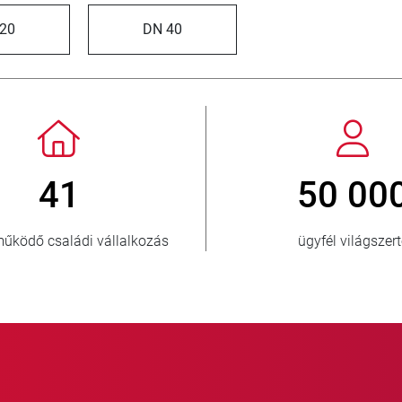
20
DN 40
800
> 3 500 0
új ügyfél/év
eladott egység