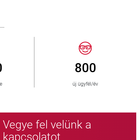
00
150
ellátott ország
Vegye fel velünk a
kapcsolatot