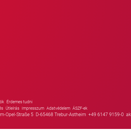
ók
Érdemes tudni
és
Útleírás
Impresszum
Adatvédelem
ÁSZF-ek
m-Opel-Straße 5
D-65468 Trebur-Astheim
+49 6147 9159-0
ak