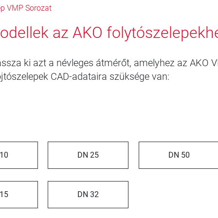
ep VMP Sorozat
dellek az AKO folytószelepekh
lassza ki azt a névleges átmérőt, amelyhez az AKO 
ojtószelepek CAD-adataira szüksége van:
10
DN 25
DN 50
15
DN 32