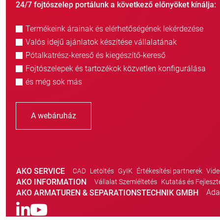
24/7 fojtószelep portálunk a következő előnyöket kínálja:
Termékeink árainak és elérhetőségének lekérdezése
Valós idejű ajánlatok készítése vállalatának
Pótalkatrész-kereső és kiegészítő-kereső
Fojtószelepek és tartozékok közvetlen konfigurálása
és még sok más
A webáruház
AKO SERVICE
CAD
Letöltés
GyIK
Értékesítési partnerek
Vide
AKO INFORMATION
Vállalat Szemléltetés
Kutatás és Fejleszt
Ada
AKO ARMATUREN & SEPARATIONSTECHNIK GMBH