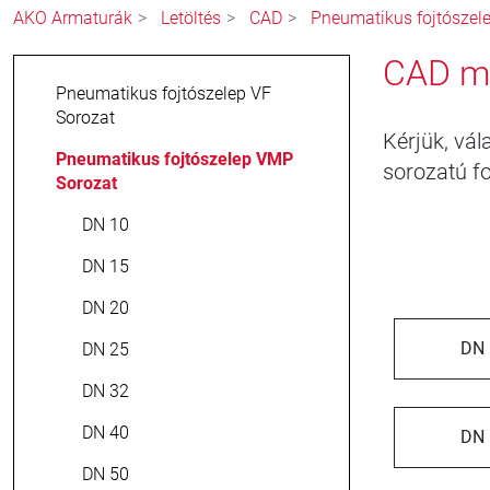
AKO Armaturák
Letöltés
CAD
Pneumatikus fojtószel
CAD mo
Pneumatikus fojtószelep VF
Sorozat
Kérjük, vá
Pneumatikus fojtószelep VMP
sorozatú f
Sorozat
DN 10
DN 15
DN 20
DN 
DN 25
DN 32
DN 40
DN 
DN 50