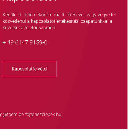
Kérjük, küldjön nekünk e-mailt kérésével, vagy vegye fel
közvetlenül a kapcsolatot értékesítési csapatunkkal a
következő telefonszámon:
+ 49 6147 9159-0
Kapcsolatfelvétel
o@toemloe-fojtohszelepek.hu