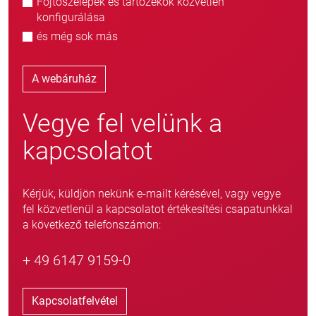
Fojtószelepek és tartozékok közvetlen
konfigurálása
és még sok más
A webáruház
Vegye fel velünk a
kapcsolatot
Kérjük, küldjön nekünk e-mailt kérésével, vagy vegye
fel közvetlenül a kapcsolatot értékesítési csapatunkkal
a következő telefonszámon:
+ 49 6147 9159-0
Kapcsolatfelvétel