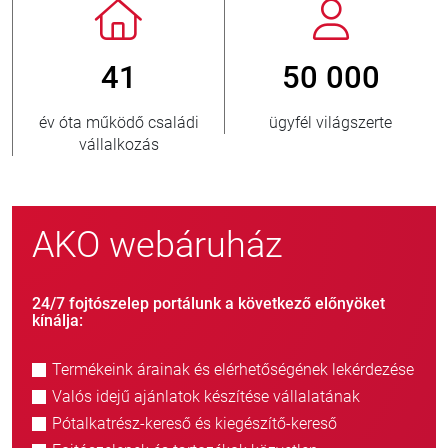
41
50 000
év óta működő családi
ügyfél világszerte
vállalkozás
AKO webáruház
24/7 fojtószelep portálunk a következő előnyöket
kínálja:
Termékeink árainak és elérhetőségének lekérdezése
Valós idejű ajánlatok készítése vállalatának
Pótalkatrész-kereső és kiegészítő-kereső