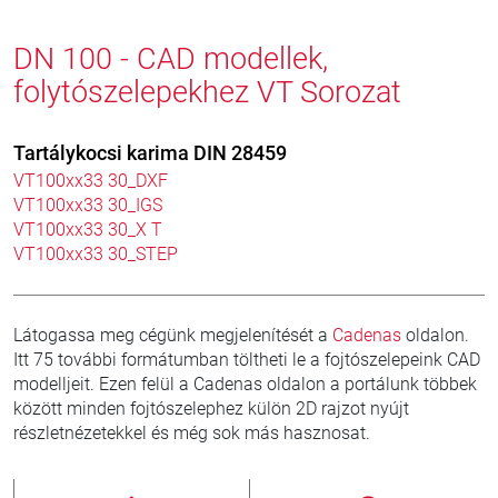
DN 100 - CAD modellek,
folytószelepekhez VT Sorozat
Tartálykocsi karima DIN 28459
VT100xx33 30_DXF
VT100xx33 30_IGS
VT100xx33 30_X T
VT100xx33 30_STEP
Látogassa meg cégünk megjelenítését a
Cadenas
oldalon.
Itt 75 további formátumban töltheti le a fojtószelepeink CAD
modelljeit. Ezen felül a Cadenas oldalon a portálunk többek
között minden fojtószelephez külön 2D rajzot nyújt
részletnézetekkel és még sok más hasznosat.