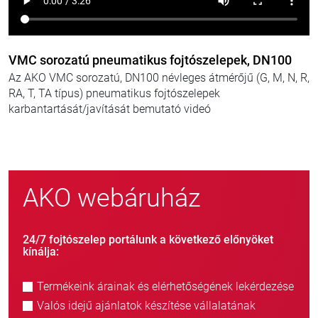
VMC sorozatú pneumatikus fojtószelepek, DN100
Az AKO VMC sorozatú, DN100 névleges átmérőjű (G, M, N, R,
RA, T, TA típus) pneumatikus fojtószelepek
karbantartását/javítását bemutató videó
AKO webáruház
24/7 fojtószelep portálunk a következő előnyöket
kínálja:
Termékeink árainak és elérhetőségének lekérdezése
Valós idejű ajánlatok készítése vállalatának