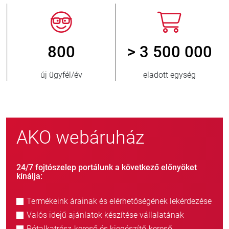
800
> 3 500 000
új ügyfél/év
eladott egység
AKO webáruház
24/7 fojtószelep portálunk a következő előnyöket
kínálja:
Termékeink árainak és elérhetőségének lekérdezése
Valós idejű ajánlatok készítése vállalatának
Pótalkatrész-kereső és kiegészítő-kereső