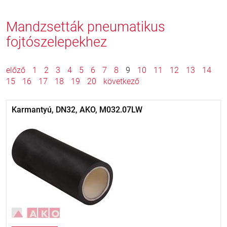
Mandzsetták pneumatikus
fojtószelepekhez
előző
1
2
3
4
5
6
7
8
9
10
11
12
13
14
15
16
17
18
19
20
következő
Karmantyú, DN32, AKO, M032.07LW