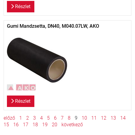
Részlet
Gumi Mandzsetta, DN40, M040.07LW, AKO
Részlet
előző
1
2
3
4
5
6
7
8
9
10
11
12
13
14
15
16
17
18
19
20
következő