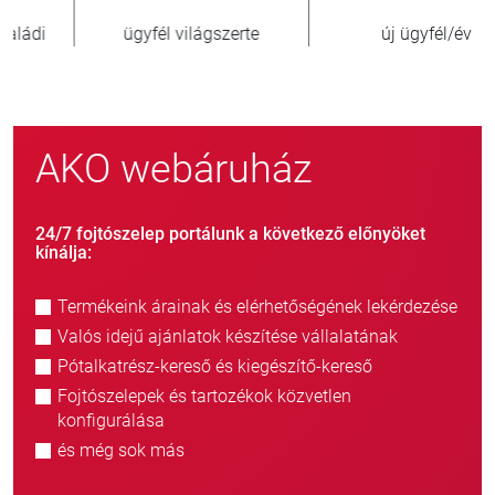
új ügyfél/év
eladott egység
AKO webáruház
24/7 fojtószelep portálunk a következő előnyöket
kínálja:
Termékeink árainak és elérhetőségének lekérdezése
Valós idejű ajánlatok készítése vállalatának
Pótalkatrész-kereső és kiegészítő-kereső
Fojtószelepek és tartozékok közvetlen
konfigurálása
és még sok más