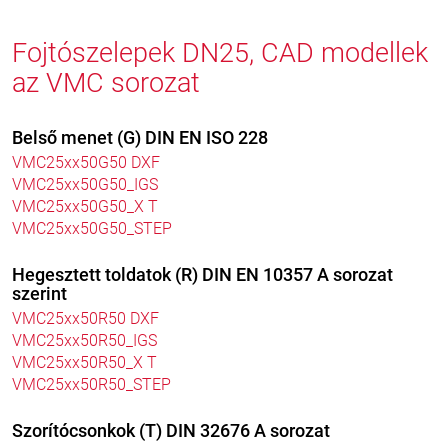
Fojtószelepek DN25, CAD modellek
az VMC sorozat
Belső menet (G) DIN EN ISO 228
VMC25xx50G50 DXF
VMC25xx50G50_IGS
VMC25xx50G50_X T
VMC25xx50G50_STEP
Hegesztett toldatok (R) DIN EN 10357 A sorozat
szerint
VMC25xx50R50 DXF
VMC25xx50R50_IGS
VMC25xx50R50_X T
VMC25xx50R50_STEP
Szorítócsonkok (T) DIN 32676 A sorozat