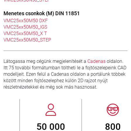
Menetes csonkok (M) DIN 11851
VMC25xx50M50 DXF
VMC25xx50M50_IGS
VMC25xx50M50_X T
VMC25xx50M50_STEP
Látogassa meg cégünk megjelenítését a
Cadenas
oldalon.
Itt 75 további formátumban töltheti le a fojtószelepeink CAD
modelljeit. Ezen felül a Cadenas oldalon a portálunk többek
között minden fojtószelephez külön 2D rajzot nyújt
részletnézetekkel és még sok más hasznosat.
800
> 3 500 000