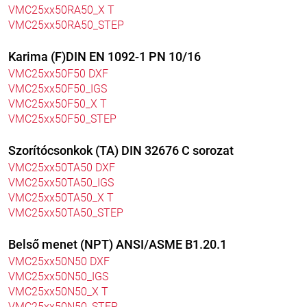
VMC25xx50RA50_X T
VMC25xx50RA50_STEP
Karima (F)DIN EN 1092-1 PN 10/16
VMC25xx50F50 DXF
VMC25xx50F50_IGS
VMC25xx50F50_X T
VMC25xx50F50_STEP
Szorítócsonkok (TA) DIN 32676 C sorozat
VMC25xx50TA50 DXF
VMC25xx50TA50_IGS
VMC25xx50TA50_X T
VMC25xx50TA50_STEP
Belső menet (NPT) ANSI/ASME B1.20.1
VMC25xx50N50 DXF
VMC25xx50N50_IGS
VMC25xx50N50_X T
VMC25xx50N50_STEP