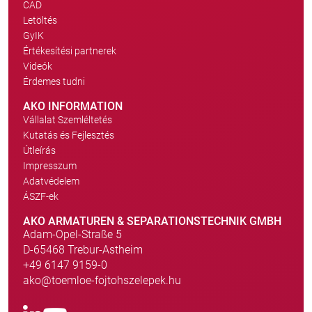
CAD
Letöltés
GyIK
Értékesítési partnerek
Videók
Érdemes tudni
AKO INFORMATION
Vállalat Szemléltetés
Kutatás és Fejlesztés
Útleírás
Impresszum
Adatvédelem
ÁSZF-ek
AKO ARMATUREN & SEPARATIONSTECHNIK GMBH
Adam-Opel-Straße 5
D-65468 Trebur-Astheim
+49 6147 9159-0
ako@toemloe-fojtohszelepek.hu