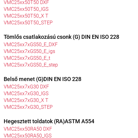
VMC25xx50T50 DXF
VMC25xx50T50_IGS
VMC25xx50T50_X T
VMC25xx50T50_STEP
Tömlős csatlakozású csonk (G) DIN EN ISO 228
VMC25xx7xGS50_E_DXF
VMC25xx7xGS50_E_igs
VMC25xx7xGS50_E_t
VMC25xx7xGS50_E_step
Belső menet (G)DIN EN ISO 228
VMC25xx7xG30 DXF
VMC25xx7xG30_IGS
VMC25xx7xG30_X T
VMC25xx7xG30_STEP
Hegesztett toldatok (RA)ASTM A554
VMC25xx50RA50 DXF
VMC25xx50RA50_IGS