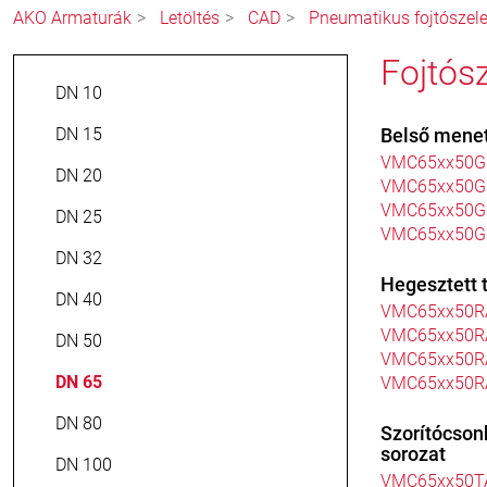
AKO Armaturák
Letöltés
CAD
Pneumatikus fojtószel
Fojtós
DN 10
DN 15
Belső menet
VMC65xx50G
DN 20
VMC65xx50G
VMC65xx50G
DN 25
VMC65xx50G
DN 32
Hegesztett 
DN 40
VMC65xx50R
VMC65xx50R
DN 50
VMC65xx50R
DN 65
VMC65xx50R
DN 80
Szorítócson
sorozat
DN 100
VMC65xx50T