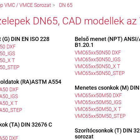
ep VMC / VMCE Sorozat
DN 65
zelepek DN65, CAD modellek az
 (G) DIN EN ISO 228
Belső menet (NPT) ANSI
B1.20.1
50 DXF
VMC65xx50N50 DXF
50_IGS
VMC65xx50N50_IGS
50_X T
VMC65xx50N50_X T
50_STEP
VMC65xx50N50_STEP
toldatok (RA)ASTM A554
Menetes csonkok (M) DIN
A50 DXF
VMC65xx50M50 DXF
A50_IGS
VMC65xx50M50_IGS
A50_X T
VMC65xx50M50_X T
A50_STEP
VMC65xx50M50_STEP
kok (TA) DIN 32676 C
Szorítócsonkok (T) DIN 3
sorozat
A50 DXF