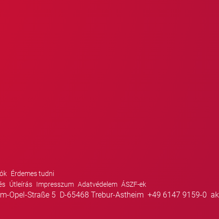
ók
Érdemes tudni
és
Útleírás
Impresszum
Adatvédelem
ÁSZF-ek
m-Opel-Straße 5
D-65468 Trebur-Astheim
+49 6147 9159-0
ak