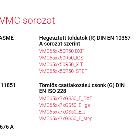
 VMC sorozat
/ASME
Hegesztett toldatok (R) DIN EN 10357
A sorozat szerint
VMC65xx50R50 DXF
VMC65xx50R50_IGS
VMC65xx50R50_X T
VMC65xx50R50_STEP
 11851
Tömlős csatlakozású csonk (G) DIN
EN ISO 228
VMC65xx7xGS50_E_DXF
VMC65xx7xGS50_E_igs
VMC65xx7xGS50_E_t
VMC65xx7xGS50_E_step
2676 A