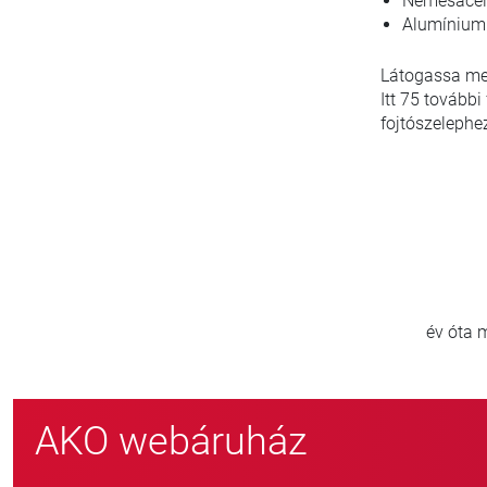
Nemesacél
Alumínium
Látogassa me
Itt 75 tovább
fojtószelephe
00
800
zerte
új ügyfél/év
AKO webáruház