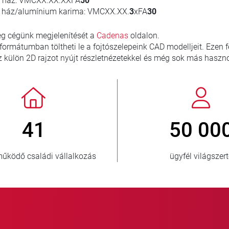
 ház: VMCXX.XX.XXFA
50
 ház/alumínium karima: VMCXX.XX.
3
xFA
30
g cégünk megjelenítését a
Cadenas
oldalon.
i formátumban töltheti le a fojtószelepeink CAD modelljeit. Ezen
z külön 2D rajzot nyújt részletnézetekkel és még sok más haszn
> 3 500 000
eladott egység