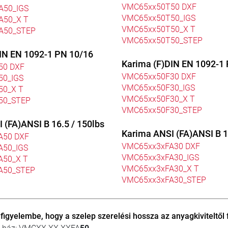
VMC65xx50T50 DXF
A50_IGS
VMC65xx50T50_IGS
A50_X T
VMC65xx50T50_X T
A50_STEP
VMC65xx50T50_STEP
IN EN 1092-1 PN 10/16
Karima (F)DIN EN 1092-1
50 DXF
VMC65xx50F30 DXF
50_IGS
VMC65xx50F30_IGS
50_X T
VMC65xx50F30_X T
50_STEP
VMC65xx50F30_STEP
 (FA)ANSI B 16.5 / 150lbs
Karima ANSI (FA)ANSI B 1
A50 DXF
VMC65xx3xFA30 DXF
A50_IGS
VMC65xx3xFA30_IGS
A50_X T
VMC65xx3xFA30_X T
A50_STEP
VMC65xx3xFA30_STEP
igyelembe, hogy a szelep szerelési hossza az anyagkiviteltől 