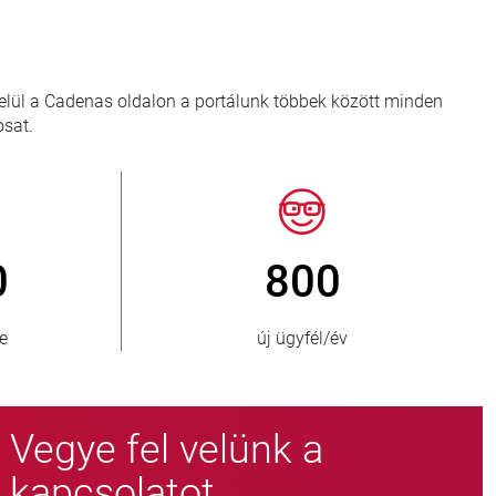
 felül a Cadenas oldalon a portálunk többek között minden
osat.
150
> 15 00
ellátott ország
fojtószelep-változ
Vegye fel velünk a
kapcsolatot