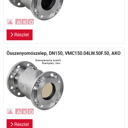
Részlet
Összenyomószelep, DN150, VMC150.04LW.50F.50, AKO
Részlet