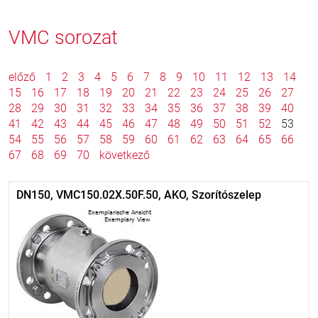
VMC sorozat
előző
1
2
3
4
5
6
7
8
9
10
11
12
13
14
15
16
17
18
19
20
21
22
23
24
25
26
27
28
29
30
31
32
33
34
35
36
37
38
39
40
41
42
43
44
45
46
47
48
49
50
51
52
53
54
55
56
57
58
59
60
61
62
63
64
65
66
67
68
69
70
következő
DN150, VMC150.02X.50F.50, AKO, Szorítószelep