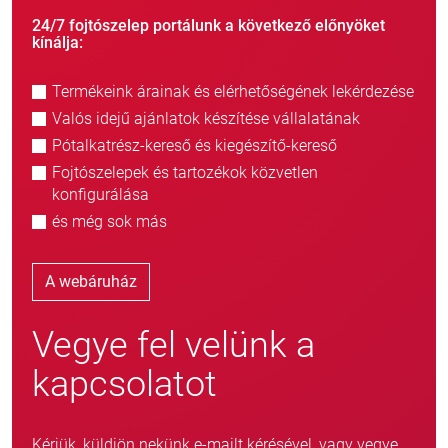
24/7 fojtószelep portálunk a következő előnyöket
kínálja:
Termékeink árainak és elérhetőségének lekérdezése
Valós idejű ajánlatok készítése vállalatának
Pótalkatrész-kereső és kiegészítő-kereső
Fojtószelepek és tartozékok közvetlen
konfigurálása
és még sok más
A webáruház
Vegye fel velünk a
kapcsolatot
Kérjük, küldjön nekünk e-mailt kérésével, vagy vegye