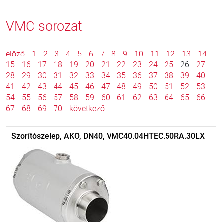
VMC sorozat
előző
1
2
3
4
5
6
7
8
9
10
11
12
13
14
15
16
17
18
19
20
21
22
23
24
25
26
27
28
29
30
31
32
33
34
35
36
37
38
39
40
41
42
43
44
45
46
47
48
49
50
51
52
53
54
55
56
57
58
59
60
61
62
63
64
65
66
67
68
69
70
következő
Szorítószelep, AKO, DN40, VMC40.04HTEC.50RA.30LX