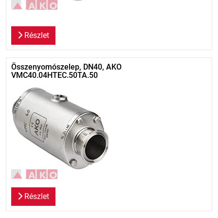
Részlet
Összenyomószelep, DN40, AKO
VMC40.04HTEC.50TA.50
Részlet