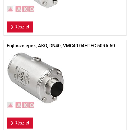
Részlet
Fojtószelepek, AKO, DN40, VMC40.04HTEC.50RA.50
Részlet