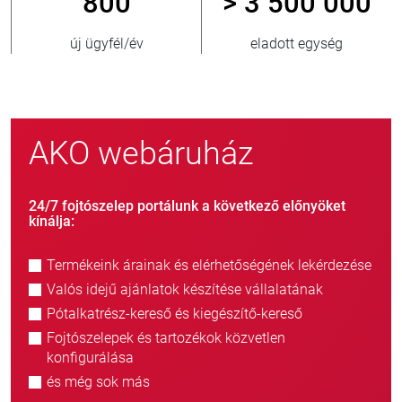
800
> 3 500 000
új ügyfél/év
eladott egység
AKO webáruház
24/7 fojtószelep portálunk a következő előnyöket
kínálja:
Termékeink árainak és elérhetőségének lekérdezése
Valós idejű ajánlatok készítése vállalatának
Pótalkatrész-kereső és kiegészítő-kereső
Fojtószelepek és tartozékok közvetlen
konfigurálása
és még sok más