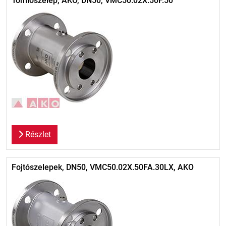
Tömlőszelep, AKO, DN50, VMC50.02X.50F.50
Részlet
Fojtószelepek, DN50, VMC50.02X.50FA.30LX, AKO