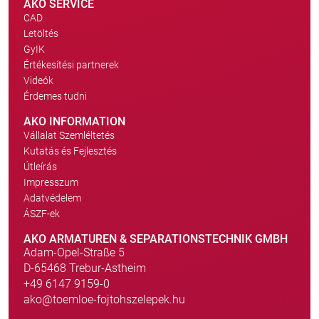
AKO SERVICE
CAD
Letöltés
GyIK
Értékesítési partnerek
Videók
Érdemes tudni
AKO INFORMATION
Vállalat Szemléltetés
Kutatás és Fejlesztés
Útleírás
Impresszum
Adatvédelem
ÁSZF-ek
AKO ARMATUREN & SEPARATIONSTECHNIK GMBH
Adam-Opel-Straße 5
D-65468 Trebur-Astheim
+49 6147 9159-0
ako@toemloe-fojtohszelepek.hu