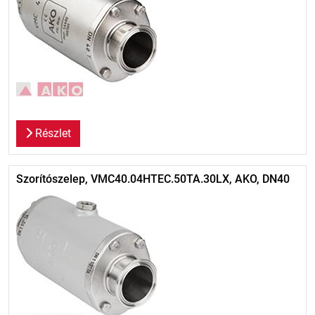
Részlet
Szorítószelep, VMC40.04HTEC.50TA.30LX, AKO, DN40