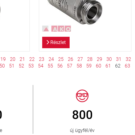
Részlet
19
20
21
22
23
24
25
26
27
28
29
30
31
32
50
51
52
53
54
55
56
57
58
59
60
61
62
63
> 15 000
ág
fojtószelep-változat