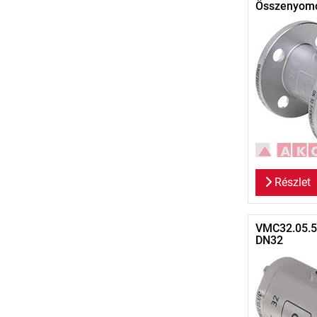
Összenyomó
Részlet
VMC32.05.50
DN32