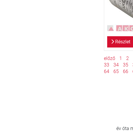
Részlet
előző
1
2
33
34
35
64
65
66
800
>
új ügyfél/év