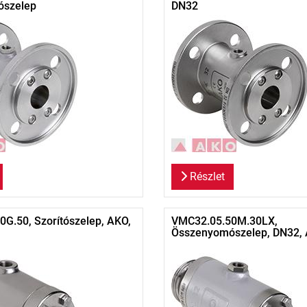
szelep
DN32
Részlet
G.50, Szorítószelep, AKO,
VMC32.05.50M.30LX,
Összenyomószelep, DN32,