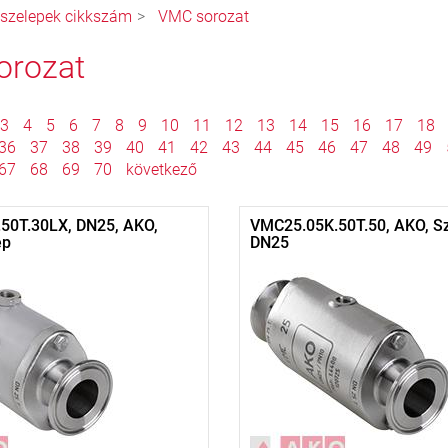
ószelepek cikkszám
VMC sorozat
orozat
3
4
5
6
7
8
9
10
11
12
13
14
15
16
17
18
36
37
38
39
40
41
42
43
44
45
46
47
48
49
67
68
69
70
következő
50T.30LX, DN25, AKO,
VMC25.05K.50T.50, AKO, Sz
ep
DN25