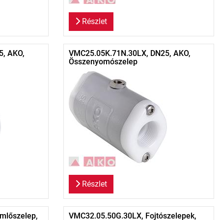
Részlet
5, AKO,
VMC25.05K.71N.30LX, DN25, AKO,
Összenyomószelep
Részlet
mlőszelep,
VMC32.05.50G.30LX, Fojtószelepek,