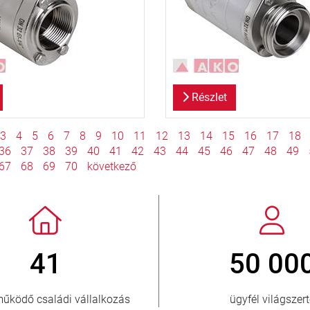
Részlet
3
4
5
6
7
8
9
10
11
12
13
14
15
16
17
18
36
37
38
39
40
41
42
43
44
45
46
47
48
49
67
68
69
70
következő
 3 500 000
150
eladott egység
ellátott orsz