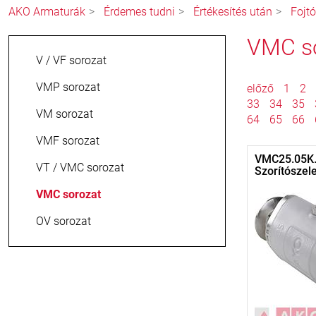
AKO Armaturák
Érdemes tudni
Értékesítés után
Fojt
VMC s
V / VF sorozat
VMP sorozat
előző
1
2
33
34
35
VM sorozat
64
65
66
VMF sorozat
VMC25.05K.
VT / VMC sorozat
Szorítószel
VMC sorozat
OV sorozat