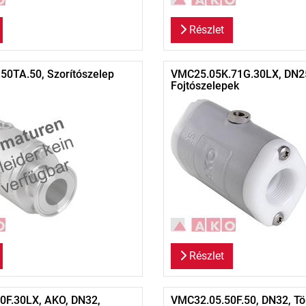
Részlet
0TA.50, Szorítószelep
VMC25.05K.71G.30LX, DN2
Fojtószelepek
Részlet
0F.30LX, AKO, DN32,
VMC32.05.50F.50, DN32, Tö